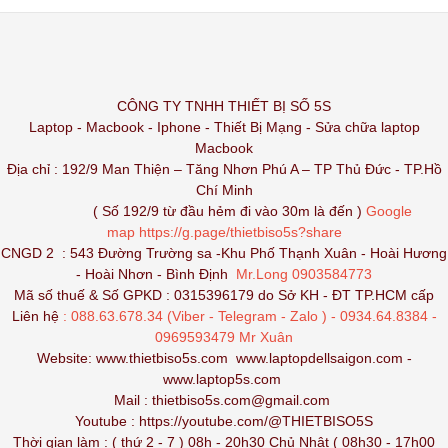
CÔNG TY TNHH THIẾT BỊ SỐ 5S
Laptop - Macbook - Iphone - Thiết Bị Mạng - Sửa chữa laptop
Macbook
Địa chỉ : 192/9 Man Thiện – Tăng Nhơn Phú A – TP Thủ Đức - TP.Hồ
Chí Minh
( Số 192/9 từ đầu hẻm đi vào 30m là đến )
Google
map
https://g.page/thietbiso5s?share
CNGD 2 : 543 Đường Trường sa -Khu Phố Thạnh Xuân - Hoài Hương
- Hoài Nhơn - Bình Định
Mr.Long 0903584773
Mã số thuế & Số GPKD : 0315396179 do Sở KH - ĐT TP.HCM cấp
Liên hệ
: 088.63.678.34 (Viber - Telegram - Zalo ) - 0934.64.8384 -
0969593479 Mr Xuân
Website:
www.thietbiso5s.com
www.laptopdellsaigon.com
-
www.laptop5s.com
Mail : thietbiso5s.com@gmail.com
Youtube :
https://youtube.com/@THIETBISO5S
Thời gian làm : ( thứ 2 - 7 ) 08h - 20h30 Chủ Nhật ( 08h30 - 17h00