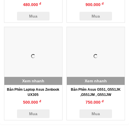
đ
đ
480.000
900.000
Mua
Mua
Xem nhanh
Xem nhanh
Bàn Phím Laptop Asus Zenbook
Bàn Phím Asus G551, G551JK
UX305
,G551JM , G551JW
đ
đ
500.000
750.000
Mua
Mua