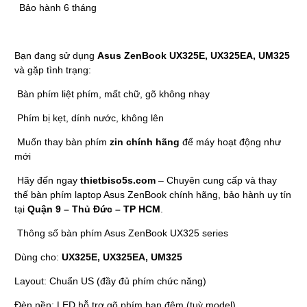
Bảo hành 6 tháng
Bạn đang sử dụng
Asus ZenBook UX325E, UX325EA, UM325
và gặp tình trạng:
Bàn phím liệt phím, mất chữ, gõ không nhạy
Phím bị kẹt, dính nước, không lên
Muốn thay bàn phím
zin chính hãng
để máy hoạt động như
mới
Hãy đến ngay
thietbiso5s.com
– Chuyên cung cấp và thay
thế bàn phím laptop Asus ZenBook chính hãng, bảo hành uy tín
tại
Quận 9 – Thủ Đức – TP HCM
.
Thông số bàn phím Asus ZenBook UX325 series
Dùng cho:
UX325E, UX325EA, UM325
Layout: Chuẩn US (đầy đủ phím chức năng)
Đèn nền: LED hỗ trợ gõ phím ban đêm (tuỳ model)