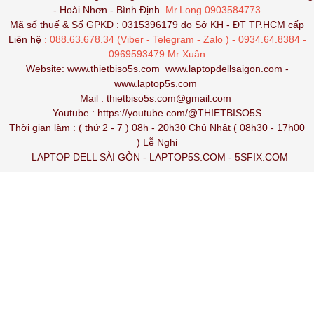
- Hoài Nhơn - Bình Định
Mr.Long 0903584773
Mã số thuế & Số GPKD : 0315396179 do Sở KH - ĐT TP.HCM cấp
Liên hệ
: 088.63.678.34 (Viber - Telegram - Zalo ) - 0934.64.8384 -
0969593479 Mr Xuân
Website:
www.thietbiso5s.com
www.laptopdellsaigon.com
-
www.laptop5s.com
Mail : thietbiso5s.com@gmail.com
Youtube :
https://youtube.com/@THIETBISO5S
Thời gian làm : ( thứ 2 - 7 ) 08h - 20h30 Chủ Nhật ( 08h30 - 17h00
) Lễ Nghỉ
LAPTOP DELL SÀI GÒN
-
LAPTOP5S.COM
-
5SFIX.COM