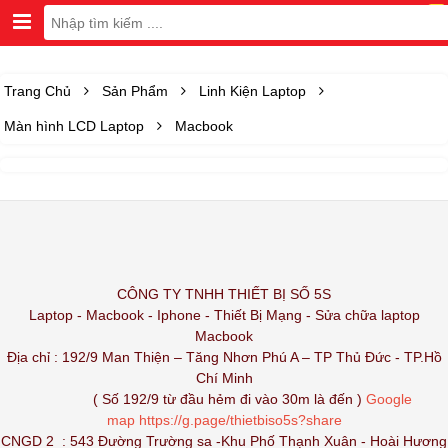
Trang Chủ
Sản Phẩm
Linh Kiện Laptop
Màn hình LCD Laptop
Macbook
CÔNG TY TNHH THIẾT BỊ SỐ 5S
Laptop - Macbook - Iphone - Thiết Bị Mạng - Sửa chữa laptop
Macbook
Địa chỉ : 192/9 Man Thiện – Tăng Nhơn Phú A – TP Thủ Đức - TP.Hồ
Chí Minh
( Số 192/9 từ đầu hẻm đi vào 30m là đến )
Google
map
https://g.page/thietbiso5s?share
CNGD 2 : 543 Đường Trường sa -Khu Phố Thạnh Xuân - Hoài Hương