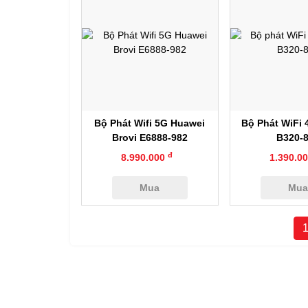
Xem nhanh
Xem nh
Bộ Phát Wifi 5G Huawei
Bộ Phát WiFi
Brovi E6888-982
B320-
đ
8.990.000
1.390.0
Mua
Mu