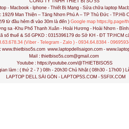
CÔNG TY TNHH THIẾT BỊ SỐ 5S
top - Macbook - Iphone - Thiết Bị Mạng - Sửa chữa laptop Mac
 : 192/9 Man Thiện – Tăng Nhơn Phú A – TP Thủ Đức - TP.Hồ 
ừ đầu hẻm đi vào 30m là đến )
Google map
https://g.page/t
g sa -Khu Phố Thạnh Xuân - Hoài Hương - Hoài Nhơn - Bìn
ã số thuế & Số GPKD : 0315396179 do Sở KH - ĐT TP.HCM c
8.63.678.34 (Viber - Telegram - Zalo ) - 0934.64.8384 - 09695
:
www.thietbiso5s.com
www.laptopdellsaigon.com
-
www.lapto
Mail : thietbiso5s.com@gmail.com
Youtube :
https://youtube.com/@THIETBISO5S
ian làm : ( thứ 2 - 7 ) 08h - 20h30 Chủ Nhật ( 08h30 - 17h00 ) 
LAPTOP DELL SÀI GÒN
-
LAPTOP5S.COM
-
5SFIX.COM