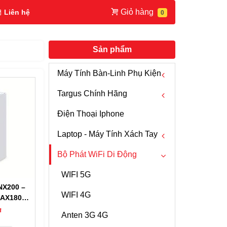
Giỏ hàng
Liên hệ
Sản phẩm
Máy Tính Bàn-Linh Phụ Kiện
Targus Chính Hãng
Chuột Máy Tính
Điện Thoại Iphone
Fan PC
Chuột Mouse Targus
Laptop - Máy Tính Xách Tay
Cáp HDMI
Bàn Phím Targus
Bộ Phát WiFi Di Động
Hub USB - USB C
Bút Trình Chiếu Targus
Laptop Dell
Box HDD
Webcam Targus
Laptop HP
WIFI 5G
h
NX200 –
Bộ Chuyển Đổi Tín Hiệu
Ba Lô -Túi Xách - Vali Targus
Laptop Lenovo Thinkpad
WIFI 4G
 AX1800 |
 Kết Nối
đ
Máy Tính Để Bàn PC
Túi Chống Sốc Targus
Laptop Razer
Anten 3G 4G
n