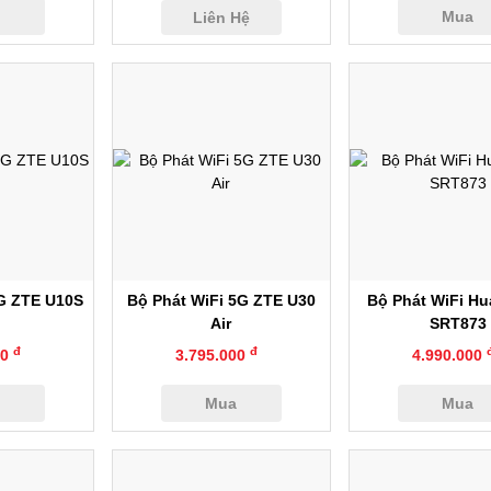
a
Mua
Liên Hệ
anh
Xem nhanh
Xem nhan
4G ZTE U10S
Bộ Phát WiFi 5G ZTE U30
Bộ Phát WiFi Hu
Air
SRT873
đ
đ
00
3.795.000
4.990.000
a
Mua
Mua