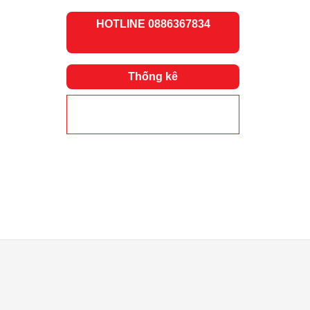
H
OTLINE 0886367834
Thống kê