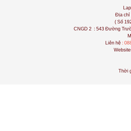
Lap
Địa chỉ
( Số 192/9 t
CNGD 2 : 543 Đường Trườn
M
Liên hệ
: 08
Website
Thời g