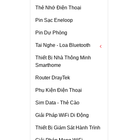
Thẻ Nhớ Điện Thoại
Thẻ Nhớ CF
Pin Sạc Eneloop
Thẻ Nhớ CFast
Pin Dự Phòng
Thẻ Nhớ SDHC
Tai Nghe - Loa Bluetooth
Thẻ Nhớ SDXC
Thiết Bị Nhà Thông Minh
Thẻ Nhớ CFexpress
Tai Nghe Bluetooth
Smarthome
IPhone 14 Promax
Loa Bluetooth
512G
Router DrayTek
Chi tiết
Phụ Kiện Điện Thoại
Access Point WiFi
Grandstream
Sim Data - Thẻ Cào
GWN7605 Tốc Độ
Chi tiết
Giải Pháp WiFi Di Động
1167Mbps , Chịu Tải
100user
Camera WiFi Ezviz
Thiết Bị Giám Sát Hành Trình
C3N – Có Màu Ban
Đêm – Full HD1080p
Chi tiết