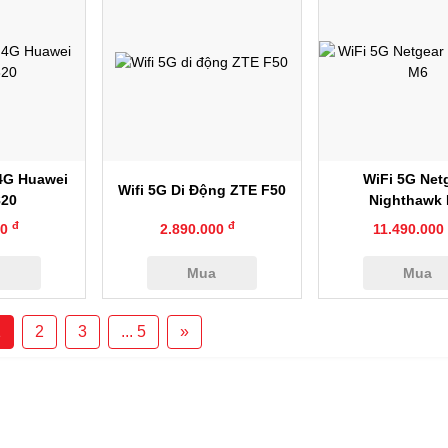
anh
Xem nhanh
Xem nhan
 4G Huawei
WiFi 5G Net
Wifi 5G Di Động ZTE F50
820
Nighthawk
đ
đ
00
2.890.000
11.490.000
a
Mua
Mua
1
2
3
... 5
»