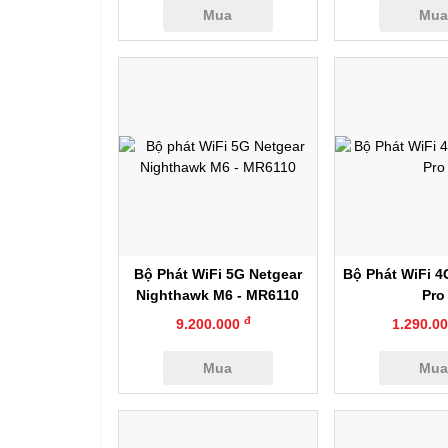
Mua
Mu
Xem nhanh
Xem nh
Bộ Phát WiFi 5G Netgear
Bộ Phát WiFi 
Nighthawk M6 - MR6110
Pro
đ
9.200.000
1.290.0
Mua
Mu