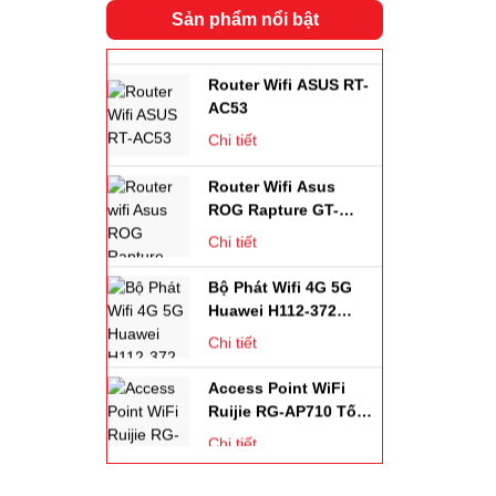
Anten Omni 13dBi 2
Chi tiết
Sản phẩm nổi bật
Phân Cực + Cáp
SMA-Ntype
Router Wifi ASUS RT-
AC53
Chi tiết
Router Wifi Asus
ROG Rapture GT-
AX11000 Wifi 6
Chi tiết
Bộ Phát Wifi 4G 5G
Huawei H112-372
,tốc Độ 2.33Gbps,
Chi tiết
Hỗ Trợ 64 Kết Nối
Access Point WiFi
Ruijie RG-AP710 Tốc
Độ 1167Mbps. Chịu
Chi tiết
Tải 256user