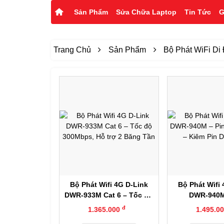
Sản Phẩm
Sửa Chữa Laptop
Tin Tức
G
Trang Chủ
Sản Phẩm
Bộ Phát WiFi Di
Xem nhanh
Xem nh
Bộ Phát Wifi 4G D-Link
Bộ Phát Wifi
DWR-933M Cat 6 – Tốc Độ
DWR-940M
300Mbps, Hỗ Trợ 2 Băng
10.000mAh – K
đ
1.365.000
1.495.0
Tần
Phòn