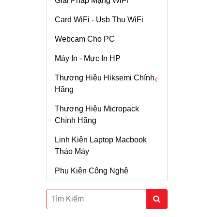
Giải Pháp Mạng WiFi
Card WiFi - Usb Thu WiFi
Bộ Phát Wifi Huawei
WS5200
Webcam Cho PC
Chi tiết
Máy In - Mực In HP
ROUTER WIFI
MIKROTIK HAP AC2
Thương Hiệu Hiksemi Chính
Chi tiết
Hãng
WiFi TP-Link Archer
Thương Hiệu Micropack
Ổ Cứng SSD
AC3150
Chính Hãng
Thanh Tản Nhiệt SSD
Chi tiết
Linh Kiện Laptop Macbook
RAM
Tháo Máy
Thiết Bị Mạng Airmax
Rocket M2 Kèm
SSD Di Động
Phụ Kiện Công Nghệ
Anten Sector 14dBi 2
Chi tiết
Phân Cực Góc 120
Độ
Ubiquiti Airmax
Rocket M2 Kèm