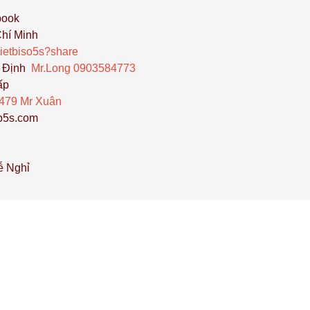
book
Chí Minh
hietbiso5s?share
h Định
Mr.Long 0903584773
ấp
93479 Mr Xuân
p5s.com
Lễ Nghỉ