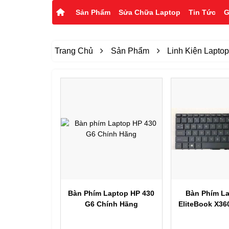
Sản Phẩm
Sửa Chữa Laptop
Tin Tức
G
Trang Chủ
Sản Phẩm
Linh Kiện Lapto
Xem nhanh
Xem nh
Bàn Phím Laptop HP 430
Bàn Phím L
G6 Chính Hãng
EliteBook X36
1030 G8 – 