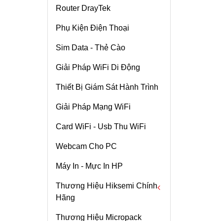
Chi tiết
Router DrayTek
Access Point WiFi
Phụ Kiện Điện Thoại
Grandstream
GWN7605 Tốc Độ
Sim Data - Thẻ Cào
Chi tiết
1167Mbps , Chịu Tải
100user
Giải Pháp WiFi Di Động
Camera WiFi Ezviz
C3N – Có Màu Ban
Thiết Bị Giám Sát Hành Trình
Đêm – Full HD1080p
Chi tiết
Giải Pháp Mạng WiFi
Bộ Phát Wifi Huawei
WS5200
Card WiFi - Usb Thu WiFi
Chi tiết
Webcam Cho PC
ROUTER WIFI
Máy In - Mực In HP
MIKROTIK HAP AC2
Chi tiết
Thương Hiệu Hiksemi Chính
Hãng
WiFi TP-Link Archer
AC3150
Thương Hiệu Micropack
Ổ Cứng SSD