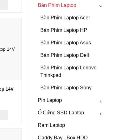
Bàn Phím Cơ
Hub Docking Targus
Laptop Asus
Bàn Phím Laptop
Asus
Sạc Laptop Acer
Màn Hình PC
Ốp Lưng Ipad-Surface
Surface
Acer
Sạc Laptop HP
Bàn Phím Laptop Acer
Targus
Toshiba
HP
Sạc Laptop Asus
Bàn Phím Laptop HP
Laptop MSI
Lenovo
Sạc Laptop Dell
Bàn Phím Laptop Asus
Laptop Cũ
Toshiba
Sạc Laptop Lenovo
Bàn Phím Laptop Dell
Laptop Gaming
Sony
Sạc Laptop Sony Vaio
Bàn Phím Laptop Lenovo
Thinkpad
Macbook
Macbook
Sạc Laptop Samsung
h
Bàn Phím Laptop Sony
op 14V
MSI
Sạc Laptop Toshiba
Pin Laptop
Razer
Sạc Laptop MSI
Ổ Cứng SSD Laptop
Pin Laptop Acer
Màn Hình Laptop 10.1 -
Sạc Laptop Razer
Ram Laptop
12.5 Inch
Pin Laptop HP
SSD Sandisk
Caddy Bay - Box HDD
Màn Hình Laptop 15.4-15.6
Pin Laptop Asus
SSD Crucial