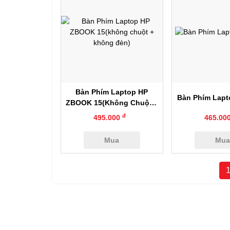
Xem nhanh
Xem nh
Bàn Phím Laptop HP
Bàn Phím Lapt
ZBOOK 15(không Chuột +
Không Đèn)
đ
495.000
465.00
Mua
Mu