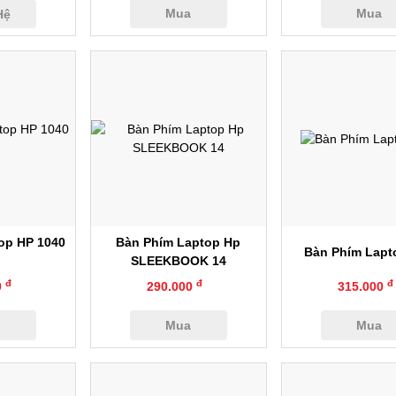
Mua
Mua
Hệ
anh
Xem nhanh
Xem nhan
op HP 1040
Bàn Phím Laptop Hp
Bàn Phím Lapt
SLEEKBOOK 14
đ
đ
đ
0
290.000
315.000
a
Mua
Mua