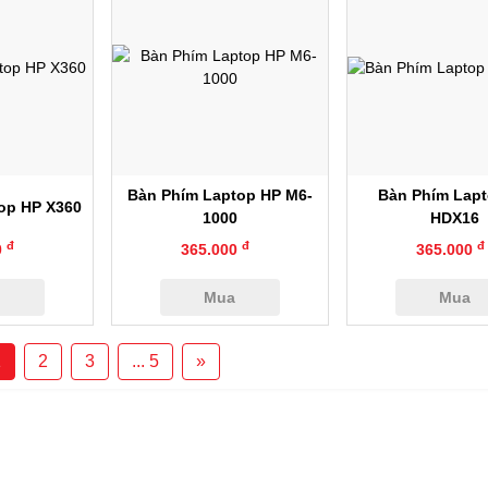
anh
Xem nhanh
Xem nhan
Bàn Phím Laptop HP M6-
Bàn Phím Lap
op HP X360
1000
HDX16
đ
đ
đ
0
365.000
365.000
a
Mua
Mua
1
2
3
... 5
»