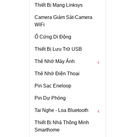
Thiết Bị Mạng Linksys
Ubiquiti Cable
Camera Giám Sát-Camera
WiFi
Ổ Cứng Di Động
Thiết Bị Lưu Trữ USB
Thẻ Nhớ Máy Ảnh
Thẻ Nhớ Điện Thoại
Thẻ Nhớ CF
Pin Sạc Eneloop
Thẻ Nhớ CFast
Pin Dự Phòng
Thẻ Nhớ SDHC
Tai Nghe - Loa Bluetooth
Thẻ Nhớ SDXC
Thiết Bị Nhà Thông Minh
Thẻ Nhớ CFexpress
Tai Nghe Bluetooth
IPhone 14 Promax
Smarthome
512G
Loa Bluetooth