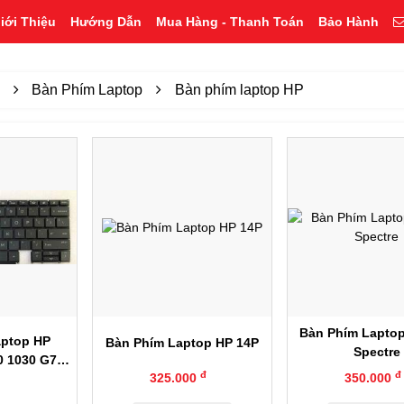
iới Thiệu
Hướng Dẫn
Mua Hàng - Thanh Toán
Bảo Hành
p
Bàn Phím Laptop
Bàn phím laptop HP
anh
Xem nhanh
Xem nhan
Bàn Phím Lapto
aptop HP
Bàn Phím Laptop HP 14P
Spectre
0 1030 G7 /
đ
đ
325.000
350.000
Zin LED,