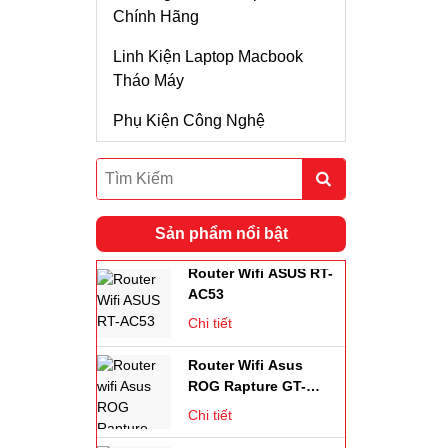
Chính Hãng
Chi tiết
Thanh Tản Nhiệt SSD
Linh Kiện Laptop Macbook
Thiết Bị Mạng Airmax
RAM
Tháo Máy
Rocket M2 Kèm
Anten Sector 14dBi 2
Chi tiết
SSD Di Động
Phụ Kiện Công Nghệ
Phân Cực Góc 120
Độ
Ubiquiti Airmax
Rocket M2 Kèm
Anten Omni 13dBi 2
Chi tiết
Phân Cực + Cáp
Sản phẩm nổi bật
SMA-Ntype
Router Wifi ASUS RT-
AC53
Chi tiết
Router Wifi Asus
ROG Rapture GT-
AX11000 Wifi 6
Chi tiết
Bộ Phát Wifi 4G 5G
Huawei H112-372