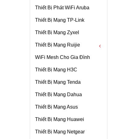
Thiết Bị Phát WiFi Aruba
Màn Hình Macbook
Kính Cường Lực Surface
Ubiquiti AmpliFi Mesh WiFi
MikroTik Cloud Core Router
Ssd Skhynix
Quạt Tản Nhiệt CPU Laptop
Sony
Thiết Bị Mạng TP-Link
Portable Docking Station
Pin Surface
Phụ Kiện Unifi
MikroTik Antenna
Quạt Tản Nhiệt CPU Laptop
Thiết Bị Mạng Zyxel
Ổ Cứng SSD Macbook
Chuột Surface
Ubiquiti AirFiber
Toshiba
Thiết Bị Mạng Ruijie
Ổ Cứng Surface
Ubiquiti Fiber & SFPs
WiFi Mesh Cho Gia Đình
Ubiquiti GPON
Wifi Ruijie
Thiết Bị Mạng H3C
Switch Unifi
Router Ruijie
Thiết Bị Mạng Tenda
Bộ Nguồn Unifi
Switch Ruijie
Thiết Bị Mạng Dahua
Router Ubiquiti Unifi
Thiết Bị Mạng Asus
Camera Unifi
Thiết Bị Mạng Huawei
Ubiquiti AirMAX
Thiết Bị Mạng Netgear
Ubiquiti Bundles