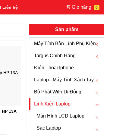
Giỏ hàng
Liên hệ
Sản phẩm
Máy Tính Bàn-Linh Phụ Kiện
Targus Chính Hãng
Chuột Máy Tính
Điện Thoại Iphone
Fan PC
Chuột Mouse Targus
Laptop - Máy Tính Xách Tay
Cáp HDMI
Bàn Phím Targus
Bộ Phát WiFi Di Động
Hub USB - USB C
Bút Trình Chiếu Targus
Laptop Dell
Linh Kiện Laptop
Box HDD
Webcam Targus
Laptop HP
WIFI 5G
h
p HP 13A
Bộ Chuyển Đổi Tín Hiệu
Ba Lô -Túi Xách - Vali Targus
Laptop Lenovo Thinkpad
WIFI 4G
Màn Hình LCD Laptop
Máy Tính Để Bàn PC
Túi Chống Sốc Targus
Laptop Razer
Anten 3G 4G
Sạc Laptop
Dell