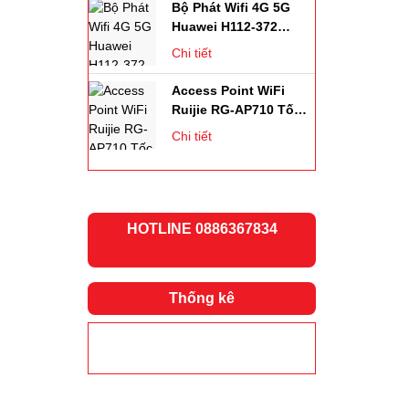
,tốc Độ 2.33Gbps,
Chi tiết
Hỗ Trợ 64 Kết Nối
Access Point WiFi
Ruijie RG-AP710 Tốc
Độ 1167Mbps. Chịu
Chi tiết
Tải 256user
H
OTLINE 0886367834
Thống kê