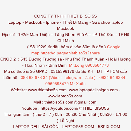
CÔNG TY TNHH THIẾT BỊ SỐ 5S
Laptop - Macbook - Iphone - Thiết Bị Mạng - Sửa chữa laptop
Macbook
Địa chỉ : 192/9 Man Thiện – Tăng Nhơn Phú A – TP Thủ Đức - TP.Hồ
Chí Minh
( Số 192/9 từ đầu hẻm đi vào 30m là đến )
Google
map
https://g.page/thietbiso5s?share
CNGD 2 : 543 Đường Trường sa -Khu Phố Thạnh Xuân - Hoài Hương
- Hoài Nhơn - Bình Định
Mr.Long 0903584773
Mã số thuế & Số GPKD : 0315396179 do Sở KH - ĐT TP.HCM cấp
Liên hệ
: 088.63.678.34 (Viber - Telegram - Zalo ) - 0934.64.8384 -
0969593479 Mr Xuân
Website:
www.thietbiso5s.com
www.laptopdellsaigon.com
-
www.laptop5s.com
Mail : thietbiso5s.com@gmail.com
Youtube :
https://youtube.com/@THIETBISO5S
Thời gian làm : ( thứ 2 - 7 ) 08h - 20h30 Chủ Nhật ( 08h30 - 17h00
) Lễ Nghỉ
LAPTOP DELL SÀI GÒN
-
LAPTOP5S.COM
-
5SFIX.COM