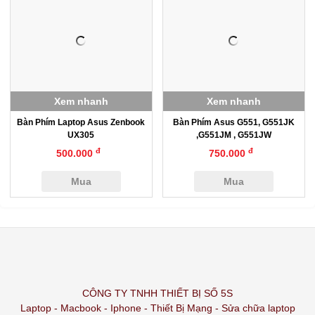
Xem nhanh
Xem nhanh
Bàn Phím Laptop Asus Zenbook
Bàn Phím Asus G551, G551JK
UX305
,G551JM , G551JW
đ
đ
500.000
750.000
Mua
Mua
CÔNG TY TNHH THIẾT BỊ SỐ 5S
Laptop - Macbook - Iphone - Thiết Bị Mạng - Sửa chữa laptop