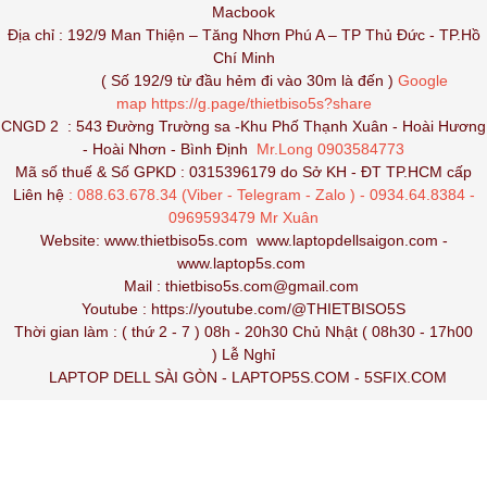
Macbook
Địa chỉ : 192/9 Man Thiện – Tăng Nhơn Phú A – TP Thủ Đức - TP.Hồ
Chí Minh
( Số 192/9 từ đầu hẻm đi vào 30m là đến )
Google
map
https://g.page/thietbiso5s?share
CNGD 2 : 543 Đường Trường sa -Khu Phố Thạnh Xuân - Hoài Hương
- Hoài Nhơn - Bình Định
Mr.Long 0903584773
Mã số thuế & Số GPKD : 0315396179 do Sở KH - ĐT TP.HCM cấp
Liên hệ
: 088.63.678.34 (Viber - Telegram - Zalo ) - 0934.64.8384 -
0969593479 Mr Xuân
Website:
www.thietbiso5s.com
www.laptopdellsaigon.com
-
www.laptop5s.com
Mail : thietbiso5s.com@gmail.com
Youtube :
https://youtube.com/@THIETBISO5S
Thời gian làm : ( thứ 2 - 7 ) 08h - 20h30 Chủ Nhật ( 08h30 - 17h00
) Lễ Nghỉ
LAPTOP DELL SÀI GÒN
-
LAPTOP5S.COM
-
5SFIX.COM