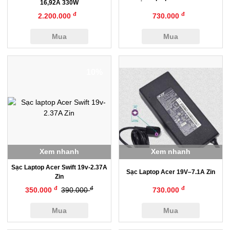
16,92A 330W
đ
đ
2.200.000
730.000
Mua
Mua
10%
Xem nhanh
Xem nhanh
Sạc Laptop Acer Swift 19v-2.37A
Sạc Laptop Acer 19V–7.1A Zin
Zin
đ
đ
đ
350.000
390.000
730.000
Mua
Mua