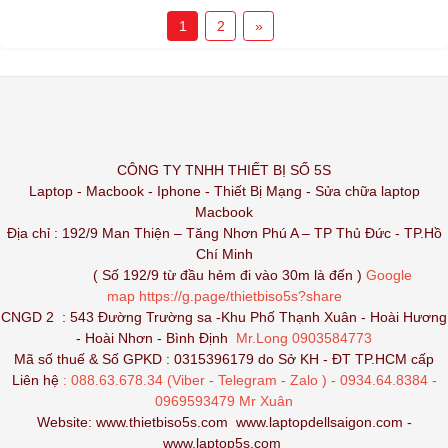
1
2
»
CÔNG TY TNHH THIẾT BỊ SỐ 5S
Laptop - Macbook - Iphone - Thiết Bị Mạng - Sửa chữa laptop
Macbook
Địa chỉ : 192/9 Man Thiện – Tăng Nhơn Phú A – TP Thủ Đức - TP.Hồ
Chí Minh
( Số 192/9 từ đầu hẻm đi vào 30m là đến )
Google
map
https://g.page/thietbiso5s?share
CNGD 2 : 543 Đường Trường sa -Khu Phố Thạnh Xuân - Hoài Hương
- Hoài Nhơn - Bình Định
Mr.Long 0903584773
Mã số thuế & Số GPKD : 0315396179 do Sở KH - ĐT TP.HCM cấp
Liên hệ
: 088.63.678.34 (Viber - Telegram - Zalo ) - 0934.64.8384 -
0969593479 Mr Xuân
Website:
www.thietbiso5s.com
www.laptopdellsaigon.com
-
www.laptop5s.com