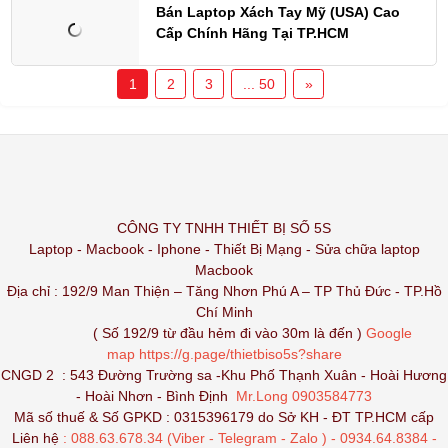
Bán Laptop Xách Tay Mỹ (USA) Cao
Cấp Chính Hãng Tại TP.HCM
1
2
3
... 50
»
CÔNG TY TNHH THIẾT BỊ SỐ 5S
Laptop - Macbook - Iphone - Thiết Bị Mạng - Sửa chữa laptop
Macbook
Địa chỉ : 192/9 Man Thiện – Tăng Nhơn Phú A – TP Thủ Đức - TP.Hồ
Chí Minh
( Số 192/9 từ đầu hẻm đi vào 30m là đến )
Google
map
https://g.page/thietbiso5s?share
CNGD 2 : 543 Đường Trường sa -Khu Phố Thạnh Xuân - Hoài Hương
- Hoài Nhơn - Bình Định
Mr.Long 0903584773
Mã số thuế & Số GPKD : 0315396179 do Sở KH - ĐT TP.HCM cấp
Liên hệ
: 088.63.678.34 (Viber - Telegram - Zalo ) - 0934.64.8384 -