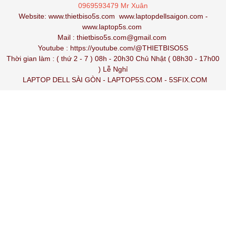
0969593479 Mr Xuân
Website:
www.thietbiso5s.com
www.laptopdellsaigon.com
-
www.laptop5s.com
Mail : thietbiso5s.com@gmail.com
Youtube :
https://youtube.com/@THIETBISO5S
Thời gian làm : ( thứ 2 - 7 ) 08h - 20h30 Chủ Nhật ( 08h30 - 17h00
) Lễ Nghỉ
LAPTOP DELL SÀI GÒN
-
LAPTOP5S.COM
-
5SFIX.COM