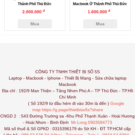
Thành Phố Thủ Đức
Macbook Ở Thành Phố Thủ Đức
đ
đ
2.000.000
1.600.000
Mua
Mua
CÔNG TY TNHH THIẾT BỊ SỐ 5S
Laptop - Macbook - Iphone - Thiết Bị Mạng - Sửa chữa laptop
Macbook
Địa chỉ : 192/9 Man Thiện – Tăng Nhơn Phú A – TP Thủ Đức - TP.Hồ
Chí Minh
( Số 192/9 từ đầu hẻm đi vào 30m là đến )
Google
map
https://g.page/thietbiso5s?share
CNGD 2 : 543 Đường Trường sa -Khu Phố Thạnh Xuân - Hoài Hương
- Hoài Nhơn - Bình Định
Mr.Long 0903584773
Mã số thuế & Số GPKD : 0315396179 do Sở KH - ĐT TP.HCM cấp