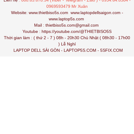
Liên hệ
: 088.63.678.34 (Viber - Telegram - Zalo ) - 0934.64.8384 -
0969593479 Mr Xuân
Website:
www.thietbiso5s.com
www.laptopdellsaigon.com
-
www.laptop5s.com
Mail : thietbiso5s.com@gmail.com
Youtube :
https://youtube.com/@THIETBISO5S
Thời gian làm : ( thứ 2 - 7 ) 08h - 20h30 Chủ Nhật ( 08h30 - 17h00
) Lễ Nghỉ
LAPTOP DELL SÀI GÒN
-
LAPTOP5S.COM
-
5SFIX.COM