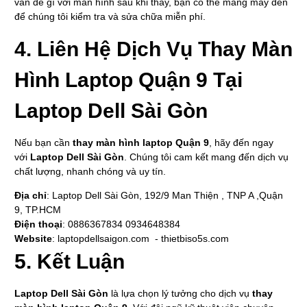
vấn đề gì với màn hình sau khi thay, bạn có thể mang máy đến
để chúng tôi kiểm tra và sửa chữa miễn phí.
4.
Liên Hệ Dịch Vụ Thay Màn
Hình Laptop Quận 9 Tại
Laptop Dell Sài Gòn
Nếu bạn cần
thay màn hình laptop Quận 9
, hãy đến ngay
với
Laptop Dell Sài Gòn
. Chúng tôi cam kết mang đến dịch vụ
chất lượng, nhanh chóng và uy tín.
Địa chỉ
: Laptop Dell Sài Gòn, 192/9 Man Thiện , TNP A ,Quận
9, TP.HCM
Điện thoại
: 0886367834 0934648384
Website
:
laptopdellsaigon.com
-
thietbiso5s.com
5.
Kết Luận
Laptop Dell Sài Gòn
là lựa chọn lý tưởng cho dịch vụ
thay