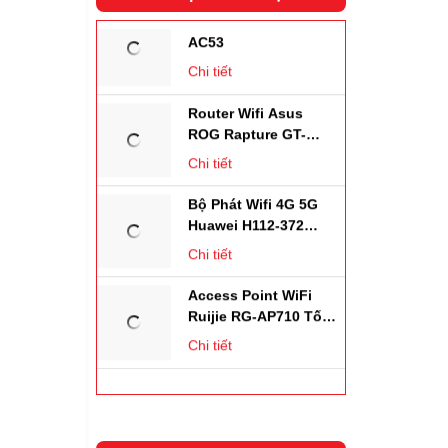
AC53
Chi tiết
Router Wifi Asus
ROG Rapture GT-
AX11000 Wifi 6
Chi tiết
Bộ Phát Wifi 4G 5G
Huawei H112-372
,tốc Độ 2.33Gbps,
Chi tiết
Hỗ Trợ 64 Kết Nối
Access Point WiFi
Ruijie RG-AP710 Tốc
Độ 1167Mbps. Chịu
Chi tiết
Tải 256user