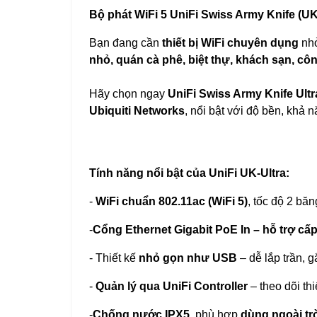
Bộ phát WiFi 5 UniFi Swiss Army Knife (UK
Bạn đang cần
thiết bị WiFi chuyên dụng
nhỏ
nhỏ, quán cà phê, biệt thự, khách sạn, cô
Hãy chọn ngay
UniFi Swiss Army Knife Ultr
Ubiquiti Networks
, nổi bật với độ bền, khả 
Tính năng nổi bật của UniFi UK-Ultra:
-
WiFi chuẩn 802.11ac (WiFi 5)
, tốc độ 2 bă
-
Cổng Ethernet Gigabit PoE In – hỗ trợ cấ
- Thiết kế
nhỏ gọn như USB
– dễ lắp trần, 
-
Quản lý qua UniFi Controller
– theo dõi thi
-
Chống nước IPX5
, phù hợp
dùng ngoài tr