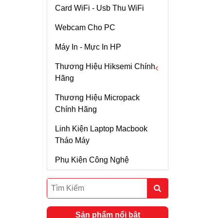
WS5200
Card WiFi - Usb Thu WiFi
Chi tiết
Webcam Cho PC
ROUTER WIFI
MIKROTIK HAP AC2
Máy In - Mực In HP
Chi tiết
Thương Hiệu Hiksemi Chính
Hãng
WiFi TP-Link Archer
AC3150
Thương Hiệu Micropack
Ổ Cứng SSD
Chi tiết
Chính Hãng
Thanh Tản Nhiệt SSD
Thiết Bị Mạng Airmax
Linh Kiện Laptop Macbook
Rocket M2 Kèm
RAM
Tháo Máy
Anten Sector 14dBi 2
Chi tiết
Phân Cực Góc 120
SSD Di Động
Phụ Kiện Công Nghệ
Độ
Ubiquiti Airmax
Rocket M2 Kèm
Anten Omni 13dBi 2
Chi tiết
Phân Cực + Cáp
SMA-Ntype
Router Wifi ASUS RT-
Sản phẩm nổi bật