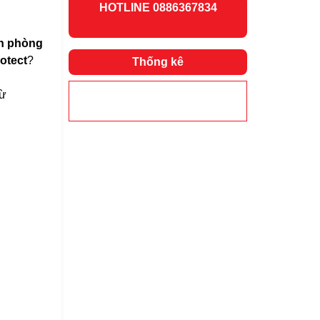
H
OTLINE 0886367834
n phòng
otect
?
Thống kê
từ