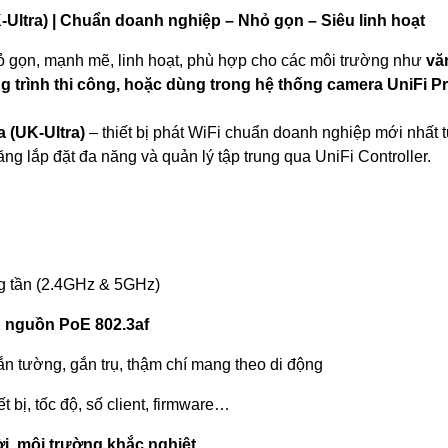
-Ultra) | Chuẩn doanh nghiệp – Nhỏ gọn – Siêu linh hoạt
 gọn, mạnh mẽ, linh hoạt, phù hợp cho các môi trường như
vă
ng trình thi công, hoặc dùng trong hệ thống camera UniFi Pr
a (UK-Ultra)
– thiết bị phát WiFi chuẩn doanh nghiệp mới nhất 
năng lắp đặt đa năng và quản lý tập trung qua UniFi Controller.
ng tần (2.4GHz & 5GHz)
p nguồn PoE 802.3af
gắn tường, gắn trụ, thậm chí mang theo di động
ết bị, tốc độ, số client, firmware…
ời, môi trường khắc nghiệt