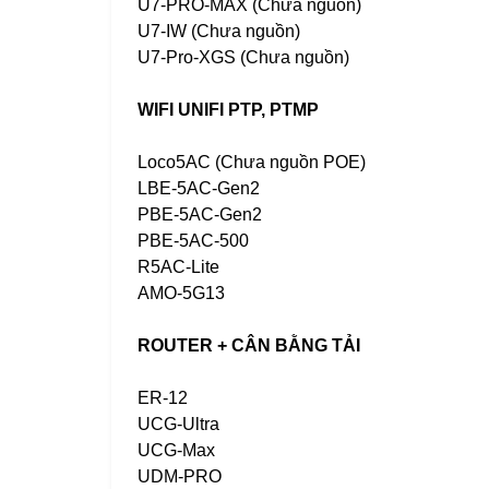
U7-PRO-MAX (Chưa nguồn)
U7-IW (Chưa nguồn)
U7-Pro-XGS (Chưa nguồn)
WIFI UNIFI PTP, PTMP
Loco5AC (Chưa nguồn POE)
LBE-5AC-Gen2
PBE-5AC-Gen2
PBE-5AC-500
R5AC-Lite
AMO-5G13
ROUTER + CÂN BẰNG TẢI
ER-12
UCG-Ultra
UCG-Max
UDM-PRO