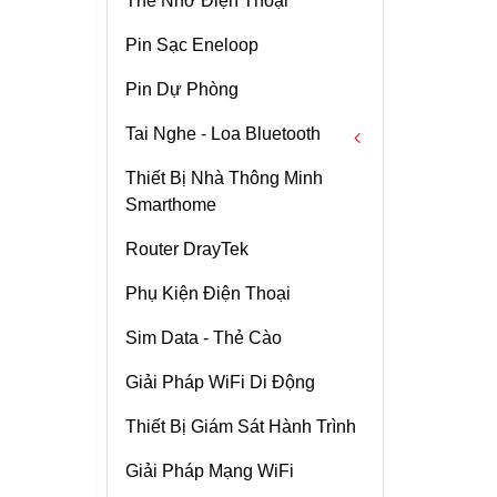
Thẻ Nhớ Điện Thoại
Thẻ Nhớ CF
Pin Sạc Eneloop
Thẻ Nhớ CFast
Pin Dự Phòng
Thẻ Nhớ SDHC
Tai Nghe - Loa Bluetooth
Thẻ Nhớ SDXC
IPhone 14 Promax
Thiết Bị Nhà Thông Minh
Thẻ Nhớ CFexpress
Tai Nghe Bluetooth
512G
Smarthome
Loa Bluetooth
Chi tiết
Router DrayTek
Access Point WiFi
Phụ Kiện Điện Thoại
Grandstream
GWN7605 Tốc Độ
Chi tiết
Sim Data - Thẻ Cào
1167Mbps , Chịu Tải
100user
Camera WiFi Ezviz
Giải Pháp WiFi Di Động
C3N – Có Màu Ban
Đêm – Full HD1080p
Thiết Bị Giám Sát Hành Trình
Chi tiết
Giải Pháp Mạng WiFi
Bộ Phát Wifi Huawei