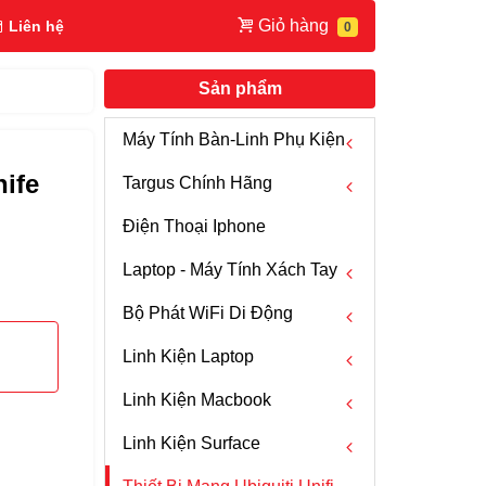
Giỏ hàng
Liên hệ
Sản phẩm
Máy Tính Bàn-Linh Phụ Kiện
nife
Targus Chính Hãng
Chuột Máy Tính
Điện Thoại Iphone
Fan PC
Chuột Mouse Targus
Laptop - Máy Tính Xách Tay
Cáp HDMI
Bàn Phím Targus
Bộ Phát WiFi Di Động
Hub USB - USB C
Bút Trình Chiếu Targus
Laptop Dell
Linh Kiện Laptop
Box HDD
Webcam Targus
Laptop HP
WIFI 5G
Linh Kiện Macbook
Bộ Chuyển Đổi Tín Hiệu
Ba Lô -Túi Xách - Vali Targus
Laptop Lenovo Thinkpad
WIFI 4G
Màn Hình LCD Laptop
Linh Kiện Surface
Máy Tính Để Bàn PC
Túi Chống Sốc Targus
Laptop Razer
Anten 3G 4G
Sạc Laptop
Sạc Macbook
Dell