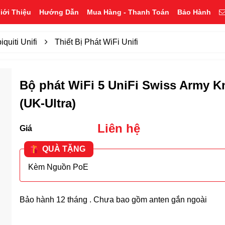
iới Thiệu
Hướng Dẫn
Mua Hàng - Thanh Toán
Bảo Hành
quiti Unifi
Thiết Bị Phát WiFi Unifi
Bộ phát WiFi 5 UniFi Swiss Army K
(UK-Ultra)
Liên hệ
Giá
QUÀ TẶNG
Kèm Nguồn PoE
Bảo hành 12 tháng . Chưa bao gồm anten gắn ngoài