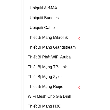
Inch
Quạt Tản Nhiệt CPU Laptop
Pin Laptop Razer
Asus
Ubiquiti AirMAX
Lexar
Màn Hình Laptop 13.1 -
13.3inch
Quạt Tản Nhiệt CPU Laptop
Ubiquiti Bundles
Gigabyte
Acer
Màn Hình Laptop 14 Inch
Ubiquiti Cable
Adata
Quạt Tản Nhiệt CPU Laptop
Thiết Bị Mạng MikroTik
Kingston
Lenovo
Thiết Bị Mạng Grandstream
MikroTik RouterBOARDs
Ssd Skhynix
Quạt Tản Nhiệt CPU Laptop
Sony
Thiết Bị Phát WiFi Aruba
MikroTik Cloud Core Router
Quạt Tản Nhiệt CPU Laptop
Thiết Bị Mạng TP-Link
MikroTik Antenna
Toshiba
Thiết Bị Mạng Zyxel
Thiết Bị Mạng Ruijie
WiFi Mesh Cho Gia Đình
Wifi Ruijie
Thiết Bị Mạng H3C
Router Ruijie