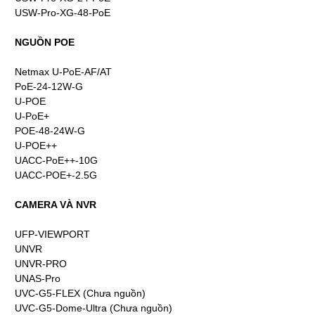
USW-Pro-XG-48-PoE
NGUỒN POE
Netmax U-PoE-AF/AT
PoE-24-12W-G
U-POE
U-PoE+
POE-48-24W-G
U-POE++
UACC-PoE++-10G
UACC-POE+-2.5G
CAMERA VÀ NVR
UFP-VIEWPORT
UNVR
UNVR-PRO
UNAS-Pro
UVC-G5-FLEX (Chưa nguồn)
UVC-G5-Dome-Ultra (Chưa nguồn)