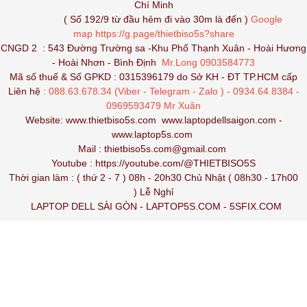
Chí Minh
( Số 192/9 từ đầu hẻm đi vào 30m là đến )
Google
map
https://g.page/thietbiso5s?share
CNGD 2 : 543 Đường Trường sa -Khu Phố Thạnh Xuân - Hoài Hương
- Hoài Nhơn - Bình Định
Mr.Long 0903584773
Mã số thuế & Số GPKD : 0315396179 do Sở KH - ĐT TP.HCM cấp
Liên hệ
: 088.63.678.34 (Viber - Telegram - Zalo ) - 0934.64.8384 -
0969593479 Mr Xuân
Website:
www.thietbiso5s.com
www.laptopdellsaigon.com
-
www.laptop5s.com
Mail : thietbiso5s.com@gmail.com
Youtube :
https://youtube.com/@THIETBISO5S
Thời gian làm : ( thứ 2 - 7 ) 08h - 20h30 Chủ Nhật ( 08h30 - 17h00
) Lễ Nghỉ
LAPTOP DELL SÀI GÒN
-
LAPTOP5S.COM
-
5SFIX.COM