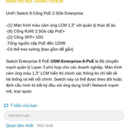
MIỄN PHÍ NỘI THÀNH TP.HCM
UniFi Switch 8 Cổng PoE 2.5Gb Enterprise
-(1) Màn hình màu cảm ứng LCM 1,3" với quản lý thực tế ảo
-(8) Cổng RJ45 2.5Gb cấp PoE+
-(2) Cổng SFP+ 10G
-Tổng nguồn cấp PoE đến 120W
-Có thể treo tường (bao gồm đế gắn)
Switch Enterprise 8 PoE
USW-Enterprise-8-PoE
là Bộ chuyển
mạch quản lý Layer 3 phù hợp cho các doanh nghiệp. Màn hình
cảm ứng màu 1,3" LCM hiển thị chính xác thông tin chi tiết về
hệ thống và kết nối chính. Switch này có thể được theo dõi hoặc
định cấu hình từ bất kỳ đâu với ứng dụng UniFi Network mạnh
mẽ, trực quan.
Ý kiến của bạn
Viết bình luận ...
Quan tâm nhất
Mới nhất