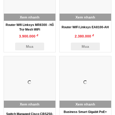
Xem nhanh
Xem nhanh
Router Wifi Linksys MR8300 - Hỗ
Router WiFi Linksys EA8100-AH
Trợ Mesh WiFi
đ
đ
3.900.000
2.380.000
Mua
Mua
Xem nhanh
Xem nhanh
Business Smart Gigabit PoE+
Switch Managed Cisco CBS250-