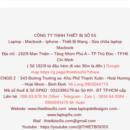
CÔNG TY TNHH THIẾT BỊ SỐ 5S
Laptop - Macbook - Iphone - Thiết Bị Mạng - Sửa chữa laptop
Macbook
Địa chỉ : 192/9 Man Thiện – Tăng Nhơn Phú A – TP Thủ Đức - TP.Hồ
Chí Minh
( Số 192/9 từ đầu hẻm đi vào 30m là đến )
Google
map
https://g.page/thietbiso5s?share
CNGD 2 : 543 Đường Trường sa -Khu Phố Thạnh Xuân - Hoài Hương
- Hoài Nhơn - Bình Định
Mr.Long 0903584773
Mã số thuế & Số GPKD : 0315396179 do Sở KH - ĐT TP.HCM cấp
Liên hệ
: 088.63.678.34 (Viber - Telegram - Zalo ) - 0934.64.8384 -
0969593479 Mr Xuân
Website:
www.thietbiso5s.com
www.laptopdellsaigon.com
-
www.laptop5s.com
Mail : thietbiso5s.com@gmail.com
Youtube :
https://youtube.com/@THIETBISO5S