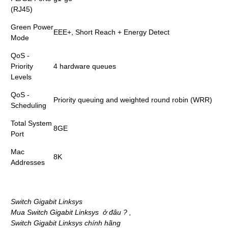
(RJ45)
Green Power
EEE+, Short Reach + Energy Detect
Mode
QoS -
Priority
4 hardware queues
Levels
QoS -
Priority queuing and weighted round robin (WRR)
Scheduling
Total System
8GE
Port
Mac
8K
Addresses
Switch Gigabit Linksys
Mua Switch Gigabit Linksys ở đâu ? ,
Switch Gigabit Linksys chính hãng