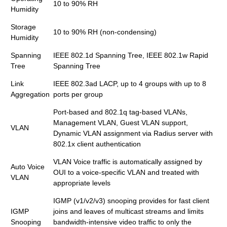
10 to 90% RH
Humidity
Storage
10 to 90% RH (non-condensing)
Humidity
Spanning
IEEE 802.1d Spanning Tree, IEEE 802.1w Rapid
Tree
Spanning Tree
Link
IEEE 802.3ad LACP, up to 4 groups with up to 8
Aggregation
ports per group
Port-based and 802.1q tag-based VLANs,
Management VLAN, Guest VLAN support,
VLAN
Dynamic VLAN assignment via Radius server with
802.1x client authentication
VLAN Voice traffic is automatically assigned by
Auto Voice
OUI to a voice-specific VLAN and treated with
VLAN
appropriate levels
IGMP (v1/v2/v3) snooping provides for fast client
IGMP
joins and leaves of multicast streams and limits
Snooping
bandwidth-intensive video traffic to only the