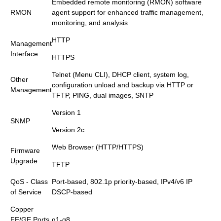
Embedded remote monitoring (RMON) software
RMON
agent support for enhanced traffic management,
monitoring, and analysis
HTTP
Management
Interface
HTTPS
Telnet (Menu CLI), DHCP client, system log,
Other
configuration unload and backup via HTTP or
Management
TFTP, PING, dual images, SNTP
Version 1
SNMP
Version 2c
Web Browser (HTTP/HTTPS)
Firmware
Upgrade
TFTP
QoS - Class
Port-based, 802.1p priority-based, IPv4/v6 IP
of Service
DSCP-based
Copper
FE/GE Ports
g1-g8