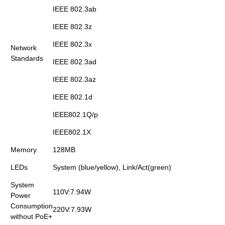
IEEE 802.3ab
IEEE 802.3z
IEEE 802.3x
Network
Standards
IEEE 802.3ad
IEEE 802.3az
IEEE 802.1d
IEEE802.1Q/p
IEEE802.1X
Memory
128MB
LEDs
System (blue/yellow), Link/Act(green)
System
110V:7.94W
Power
Consumption
220V:7.93W
without PoE+