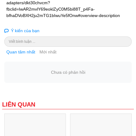
adapters/dkt30chvcm?
fbclid=IwAR2mvlY69eoklZyC0M5bi88T_p4Fa-
bfhaDVoBXH2ju2mTG1bIwuYe5fOnw#overview-description
Ý kiến của bạn
Viết bình luận ...
Quan tâm nhất
Mới nhất
Chưa có phản hồi
LIÊN QUAN