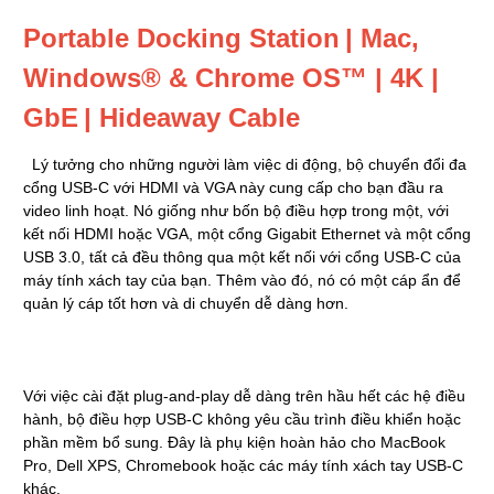
Portable Docking Station | Mac,
Windows® & Chrome OS™ | 4K |
GbE | Hideaway Cable
Lý tưởng cho những người làm việc di động, bộ chuyển đổi đa
cổng USB-C với HDMI và VGA này cung cấp cho bạn đầu ra
video linh hoạt. Nó giống như bốn bộ điều hợp trong một, với
kết nối HDMI hoặc VGA, một cổng Gigabit Ethernet và một cổng
USB 3.0, tất cả đều thông qua một kết nối với cổng USB-C của
máy tính xách tay của bạn. Thêm vào đó, nó có một cáp ẩn để
quản lý cáp tốt hơn và di chuyển dễ dàng hơn.
Với việc cài đặt plug-and-play dễ dàng trên hầu hết các hệ điều
hành, bộ điều hợp USB-C không yêu cầu trình điều khiển hoặc
phần mềm bổ sung. Đây là phụ kiện hoàn hảo cho MacBook
Pro, Dell XPS, Chromebook hoặc các máy tính xách tay USB-C
khác.