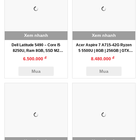
Xem nhanh
Xem nhanh
Dell Latitude 5490 – Core I5
Acer Aspire 7 A715-42G Ryzen
8250U, Ram 8GB, SSD M2
5 5500U | 8GB | 256GB | GTX
512GB, 14″
1650
đ
đ
6.500.000
8.480.000
Mua
Mua