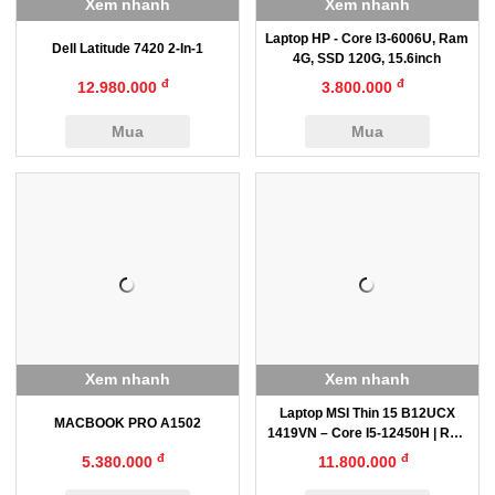
Xem nhanh
Xem nhanh
Laptop HP - Core I3-6006U, Ram
Dell Latitude 7420 2-In-1
4G, SSD 120G, 15.6inch
đ
đ
12.980.000
3.800.000
Mua
Mua
Xem nhanh
Xem nhanh
Laptop MSI Thin 15 B12UCX
MACBOOK PRO A1502
1419VN – Core I5-12450H | RTX
2050
đ
đ
5.380.000
11.800.000