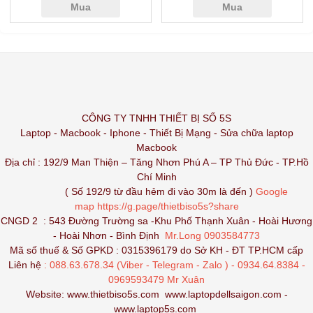
Mua
Mua
CÔNG TY TNHH THIẾT BỊ SỐ 5S
Laptop - Macbook - Iphone - Thiết Bị Mạng - Sửa chữa laptop
Macbook
Địa chỉ : 192/9 Man Thiện – Tăng Nhơn Phú A – TP Thủ Đức - TP.Hồ
Chí Minh
( Số 192/9 từ đầu hẻm đi vào 30m là đến )
Google
map
https://g.page/thietbiso5s?share
CNGD 2 : 543 Đường Trường sa -Khu Phố Thạnh Xuân - Hoài Hương
- Hoài Nhơn - Bình Định
Mr.Long 0903584773
Mã số thuế & Số GPKD : 0315396179 do Sở KH - ĐT TP.HCM cấp
Liên hệ
: 088.63.678.34 (Viber - Telegram - Zalo ) - 0934.64.8384 -
0969593479 Mr Xuân
Website:
www.thietbiso5s.com
www.laptopdellsaigon.com
-
www.laptop5s.com