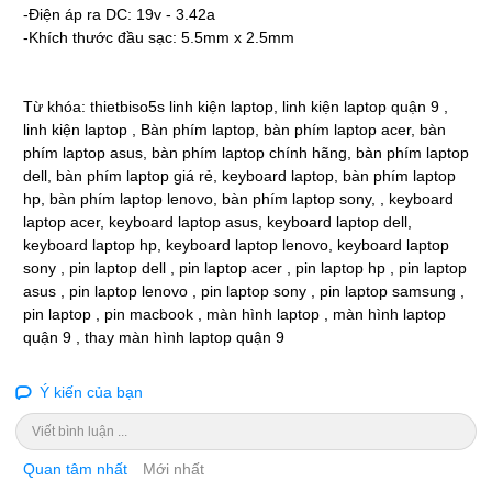
-Điện áp ra DC: 19v - 3.42a
-Khích thước đầu sạc: 5.5mm x 2.5mm
Từ khóa:
thietbiso5s linh kiện laptop
,
linh kiện laptop quận 9
,
linh kiện laptop
,
Bàn phím laptop
,
bàn phím laptop acer
,
bàn
phím laptop asus
,
bàn phím laptop chính hãng
,
bàn phím laptop
dell
,
bàn phím laptop giá rẻ
,
keyboard laptop
,
bàn phím laptop
hp
,
bàn phím laptop lenovo
,
bàn phím laptop sony
, ,
keyboard
laptop ace
r,
keyboard laptop asus
,
keyboard laptop dell
,
keyboard laptop hp
,
keyboard laptop lenovo
,
keyboard laptop
sony
,
pin laptop del
l ,
pin laptop acer
,
pin laptop hp
,
pin laptop
asus
,
pin laptop lenovo
,
pin laptop sony
,
pin laptop samsung
,
pin laptop
,
pin macbook
,
màn hình laptop
,
màn hình laptop
quận 9
,
thay màn hình laptop quận 9
Ý kiến của bạn
Viết bình luận ...
Quan tâm nhất
Mới nhất