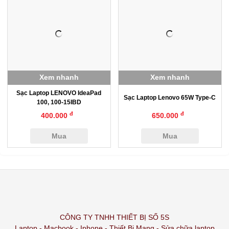
Xem nhanh
Xem nhanh
Sạc Laptop LENOVO IdeaPad
Sạc Laptop Lenovo 65W Type-C
100, 100-15IBD
đ
đ
400.000
650.000
Mua
Mua
CÔNG TY TNHH THIẾT BỊ SỐ 5S
Laptop - Macbook - Iphone - Thiết Bị Mạng - Sửa chữa laptop