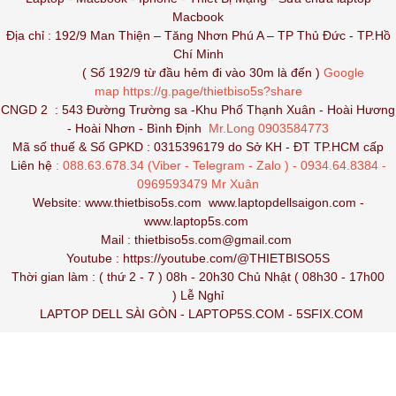
Macbook
Địa chỉ : 192/9 Man Thiện – Tăng Nhơn Phú A – TP Thủ Đức - TP.Hồ
Chí Minh
( Số 192/9 từ đầu hẻm đi vào 30m là đến )
Google
map
https://g.page/thietbiso5s?share
CNGD 2 : 543 Đường Trường sa -Khu Phố Thạnh Xuân - Hoài Hương
- Hoài Nhơn - Bình Định
Mr.Long 0903584773
Mã số thuế & Số GPKD : 0315396179 do Sở KH - ĐT TP.HCM cấp
Liên hệ
: 088.63.678.34 (Viber - Telegram - Zalo ) - 0934.64.8384 -
0969593479 Mr Xuân
Website:
www.thietbiso5s.com
www.laptopdellsaigon.com
-
www.laptop5s.com
Mail : thietbiso5s.com@gmail.com
Youtube :
https://youtube.com/@THIETBISO5S
Thời gian làm : ( thứ 2 - 7 ) 08h - 20h30 Chủ Nhật ( 08h30 - 17h00
) Lễ Nghỉ
LAPTOP DELL SÀI GÒN
-
LAPTOP5S.COM
-
5SFIX.COM