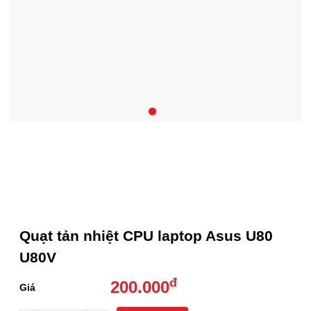
Quạt tản nhiệt CPU laptop Asus U80
U80V
đ
200.000
Giá