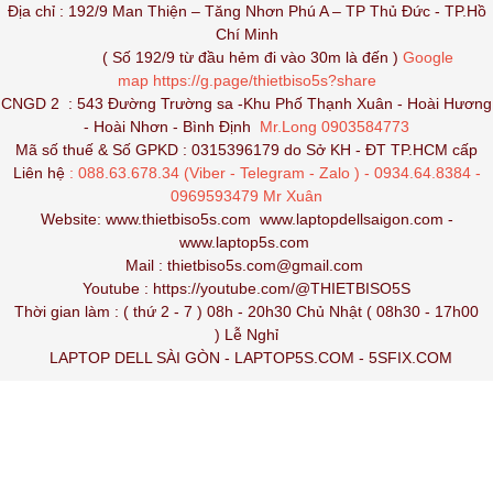
Địa chỉ : 192/9 Man Thiện – Tăng Nhơn Phú A – TP Thủ Đức - TP.Hồ
Chí Minh
( Số 192/9 từ đầu hẻm đi vào 30m là đến )
Google
map
https://g.page/thietbiso5s?share
CNGD 2 : 543 Đường Trường sa -Khu Phố Thạnh Xuân - Hoài Hương
- Hoài Nhơn - Bình Định
Mr.Long 0903584773
Mã số thuế & Số GPKD : 0315396179 do Sở KH - ĐT TP.HCM cấp
Liên hệ
: 088.63.678.34 (Viber - Telegram - Zalo ) - 0934.64.8384 -
0969593479 Mr Xuân
Website:
www.thietbiso5s.com
www.laptopdellsaigon.com
-
www.laptop5s.com
Mail : thietbiso5s.com@gmail.com
Youtube :
https://youtube.com/@THIETBISO5S
Thời gian làm : ( thứ 2 - 7 ) 08h - 20h30 Chủ Nhật ( 08h30 - 17h00
) Lễ Nghỉ
LAPTOP DELL SÀI GÒN
-
LAPTOP5S.COM
-
5SFIX.COM