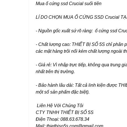
Mua ổ cứng ssd Crucial suối tiên
LÍ DO CHỌN MUA Ổ CỨNG SSD Crucial TẠI 
- Nguồn gốc xuẩt sứ rõ ràng: ổ cứng ssd Cruc
- Chất lượng cao: THIẾT BỊ SỐ 5S chỉ phân p
các mặt hàng trôi nổi kém chất lượng ngoài th
- Giá rẻ: Vì nhập trực tiếp, không qua trung 
nhất trên thị trường.
- Bảo hành lâu dài: Tất cả linh kiện được T
một số sản phẩm đặc biệt).
Liên Hệ Với Chúng Tôi
CTY TNHH THIẾT BỊ SỐ 5S
Điện Thoại: 088.63.678.34
Mail: thietbiso5s.com@gmail.com