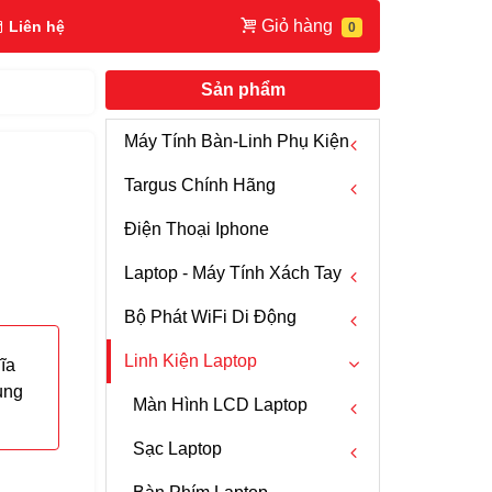
Giỏ hàng
Liên hệ
Sản phẩm
Máy Tính Bàn-Linh Phụ Kiện
Targus Chính Hãng
Chuột Máy Tính
Điện Thoại Iphone
Fan PC
Chuột Mouse Targus
Laptop - Máy Tính Xách Tay
Cáp HDMI
Bàn Phím Targus
Bộ Phát WiFi Di Động
Hub USB - USB C
Bút Trình Chiếu Targus
Laptop Dell
Linh Kiện Laptop
Box HDD
Webcam Targus
Laptop HP
WIFI 5G
ĩa
ụng
Bộ Chuyển Đổi Tín Hiệu
Ba Lô -Túi Xách - Vali Targus
Laptop Lenovo Thinkpad
WIFI 4G
Màn Hình LCD Laptop
Máy Tính Để Bàn PC
Túi Chống Sốc Targus
Laptop Razer
Anten 3G 4G
Sạc Laptop
Dell