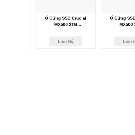
Xem nhanh
Xem nh
Ổ Cứng SSD Crucial
Ổ Cứng SSD
MX500 2TB
MX500 
CT250MX500SSD1
CT1000MX5
Liên Hệ
Liên 