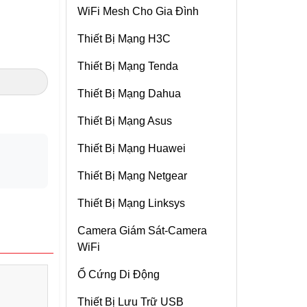
WiFi Mesh Cho Gia Đình
Ubiquiti GPON
Wifi Ruijie
Thiết Bị Mạng H3C
Switch Unifi
Router Ruijie
Thiết Bị Mạng Tenda
Bộ Nguồn Unifi
Switch Ruijie
Thiết Bị Mạng Dahua
Router Ubiquiti Unifi
Thiết Bị Mạng Asus
Camera Unifi
Thiết Bị Mạng Huawei
Ubiquiti AirMAX
Thiết Bị Mạng Netgear
Ubiquiti Bundles
Thiết Bị Mạng Linksys
Ubiquiti Cable
Camera Giám Sát-Camera
WiFi
Ổ Cứng Di Động
Thiết Bị Lưu Trữ USB