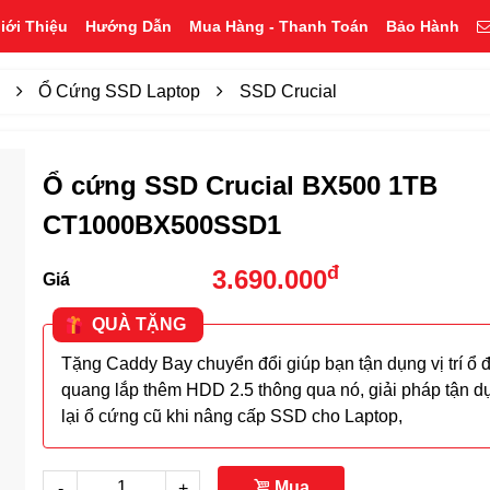
iới Thiệu
Hướng Dẫn
Mua Hàng - Thanh Toán
Bảo Hành
p
Ổ Cứng SSD Laptop
SSD Crucial
Ổ cứng SSD Crucial BX500 1TB
CT1000BX500SSD1
đ
3.690.000
Giá
QUÀ TẶNG
Tặng Caddy Bay chuyển đổi giúp bạn tận dụng vị trí ổ đ
quang lắp thêm HDD 2.5 thông qua nó, giải pháp tận d
lại ổ cứng cũ khi nâng cấp SSD cho Laptop,
Mua
-
+