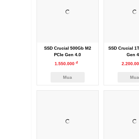
Xem nhanh
Xem nh
SSD Crucial 500Gb M2
SSD Crucial 1
PCIe Gen 4.0
Gen 4
đ
1.550.000
2.200.0
Mua
Mu