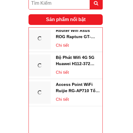
AC53
Chi tiết
Sản phẩm nổi bật
Router Wifi Asus
ROG Rapture GT-
AX11000 Wifi 6
Chi tiết
Bộ Phát Wifi 4G 5G
Huawei H112-372
,tốc Độ 2.33Gbps,
Chi tiết
Hỗ Trợ 64 Kết Nối
Access Point WiFi
Ruijie RG-AP710 Tốc
Độ 1167Mbps. Chịu
Chi tiết
Tải 256user