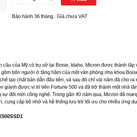
Bảo hành 36 tháng . Giá chưa VAT
n cầu của Mỹ có trụ sở tại Boise, Idaho. Micron được thành lập
ẫn gồm bốn người ở tầng hầm của một văn phòng nha khoa Boise
hế tạo chất bán dẫn đầu tiên, và sau đó chỉ vài năm đã cho ra
 giành được vị trí trên Fortune 500 và đã trở thành một nhà lã
 sự đổi mới công nghệ. Trong gần 40 năm qua, Micron đã man
ới, cung cấp bộ nhớ và hệ thống lưu trữ tối ưu cho nhiều ứng d
BX500SSD1