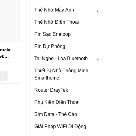
Thẻ Nhớ Máy Ảnh
Thẻ Nhớ Điện Thoại
Thẻ Nhớ CF
Pin Sạc Eneloop
Thẻ Nhớ CFast
IPhone 14 Promax
Pin Dự Phòng
Thẻ Nhớ SDHC
h
rucial
512G
Gb
Tai Nghe - Loa Bluetooth
Thẻ Nhớ SDXC
Chi tiết
SSD1
Thiết Bị Nhà Thông Minh
Thẻ Nhớ CFexpress
Tai Nghe Bluetooth
Access Point WiFi
Smarthome
Grandstream
Loa Bluetooth
GWN7605 Tốc Độ
Chi tiết
Router DrayTek
1167Mbps , Chịu Tải
100user
Camera WiFi Ezviz
Phụ Kiện Điện Thoại
C3N – Có Màu Ban
Đêm – Full HD1080p
Sim Data - Thẻ Cào
Chi tiết
Giải Pháp WiFi Di Động
Bộ Phát Wifi Huawei
WS5200