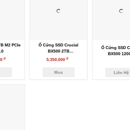
anh
Xem nhanh
Xem nhan
TB M2 PCIe
Ổ Cứng SSD Crucial
Ổ Cứng SSD C
.0
BX500 2TB
BX500 120
CT2000BX500SSD1
đ
đ
00
5.350.000
CT120BX500
a
Mua
Liên Hệ