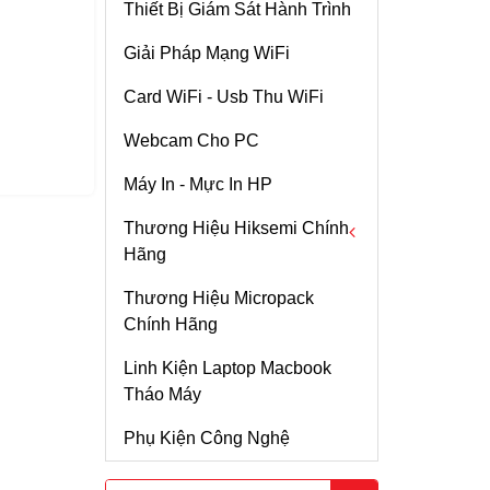
Thiết Bị Giám Sát Hành Trình
Chi tiết
Giải Pháp Mạng WiFi
ROUTER WIFI
MIKROTIK HAP AC2
Card WiFi - Usb Thu WiFi
Chi tiết
Webcam Cho PC
WiFi TP-Link Archer
Máy In - Mực In HP
AC3150
Chi tiết
Thương Hiệu Hiksemi Chính
Hãng
Thiết Bị Mạng Airmax
Rocket M2 Kèm
Thương Hiệu Micropack
Ổ Cứng SSD
Anten Sector 14dBi 2
Chi tiết
Chính Hãng
Phân Cực Góc 120
Thanh Tản Nhiệt SSD
Độ
Linh Kiện Laptop Macbook
Ubiquiti Airmax
RAM
Rocket M2 Kèm
Tháo Máy
Anten Omni 13dBi 2
Chi tiết
SSD Di Động
Phân Cực + Cáp
Phụ Kiện Công Nghệ
SMA-Ntype
Router Wifi ASUS RT-