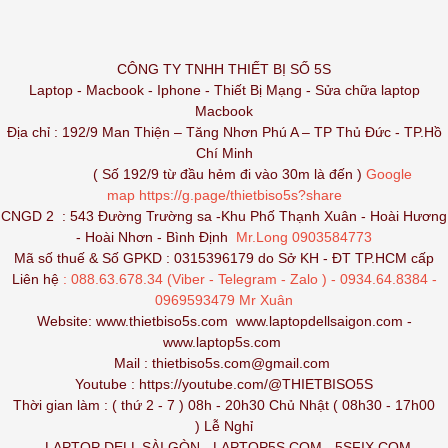
CÔNG TY TNHH THIẾT BỊ SỐ 5S
Laptop - Macbook - Iphone - Thiết Bị Mạng - Sửa chữa laptop
Macbook
Địa chỉ : 192/9 Man Thiện – Tăng Nhơn Phú A – TP Thủ Đức - TP.Hồ
Chí Minh
( Số 192/9 từ đầu hẻm đi vào 30m là đến )
Google
map
https://g.page/thietbiso5s?share
CNGD 2 : 543 Đường Trường sa -Khu Phố Thạnh Xuân - Hoài Hương
- Hoài Nhơn - Bình Định
Mr.Long 0903584773
Mã số thuế & Số GPKD : 0315396179 do Sở KH - ĐT TP.HCM cấp
Liên hệ
: 088.63.678.34 (Viber - Telegram - Zalo ) - 0934.64.8384 -
0969593479 Mr Xuân
Website:
www.thietbiso5s.com
www.laptopdellsaigon.com
-
www.laptop5s.com
Mail : thietbiso5s.com@gmail.com
Youtube :
https://youtube.com/@THIETBISO5S
Thời gian làm : ( thứ 2 - 7 ) 08h - 20h30 Chủ Nhật ( 08h30 - 17h00
) Lễ Nghỉ
LAPTOP DELL SÀI GÒN
-
LAPTOP5S.COM
-
5SFIX.COM