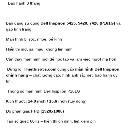
Bảo hành 3 tháng
Bạn đang sử dụng
Dell Inspiron 5425, 5420, 7420 (P161G)
và
gặp tình trạng:
Màn hình bị sọc, nhòe, bể kính
Hiển thị mờ, sai màu, không lên hình
Cần thay màn hình mới để học tập và làm việc mượt mà hơn
Đừng lo!
Thietbiso5s.com
cung cấp
màn hình Dell Inspiron
chính hãng
– chất lượng cao, hình ảnh sắc nét, bảo hành uy
tín.
Thông số màn hình Dell Inspiron P161G
Kích thước:
14.0 inch / 15.6 inch
(tuỳ dòng)
Độ phân giải:
FHD (1920x1080)
Tần số quét: 60Hz – hiển thị ổn định, tiết kiệm pin