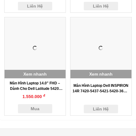
Liên Hệ
Liên Hệ
Xem nhanh
Xem nhanh
Màn Hình Laptop 14.0" FHD –
Màn Hình Laptop Dell INSPIRON
Dành Cho Dell Latitude 5420,
14R 7420-5437-5421-5420-3650-
7400, 7420
đ
1.550.000
3550
Mua
Liên Hệ