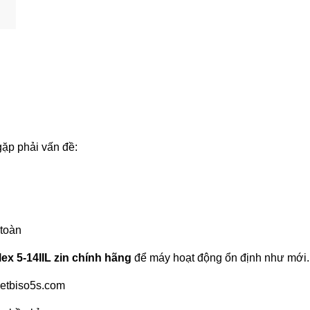
ặp phải vấn đề:
 toàn
ex 5-14IIL zin chính hãng
để máy hoạt động ổn định như mới.
ietbiso5s.com