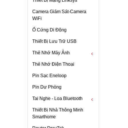
Thiết Bị Mạng Linksys
Ubiquiti Cable
Camera Giám Sát-Camera
WiFi
Ổ Cứng Di Động
Thiết Bị Lưu Trữ USB
Thẻ Nhớ Máy Ảnh
Thẻ Nhớ Điện Thoại
Thẻ Nhớ CF
Pin Sạc Eneloop
Thẻ Nhớ CFast
Pin Dự Phòng
Thẻ Nhớ SDHC
Tai Nghe - Loa Bluetooth
Thẻ Nhớ SDXC
IPhone 14 Promax
512G
Thiết Bị Nhà Thông Minh
Thẻ Nhớ CFexpress
Tai Nghe Bluetooth
Smarthome
Chi tiết
Loa Bluetooth