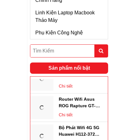
Chính Hãng
Thiết Bị Mạng Airmax
Thanh Tản Nhiệt SSD
Rocket M2 Kèm
Linh Kiện Laptop Macbook
Anten Sector 14dBi 2
RAM
Chi tiết
Tháo Máy
Phân Cực Góc 120
Độ
SSD Di Động
Ubiquiti Airmax
Phụ Kiện Công Nghệ
Rocket M2 Kèm
Anten Omni 13dBi 2
Chi tiết
Phân Cực + Cáp
SMA-Ntype
Router Wifi ASUS RT-
AC53
Sản phẩm nổi bật
Chi tiết
Router Wifi Asus
ROG Rapture GT-
AX11000 Wifi 6
Chi tiết
Bộ Phát Wifi 4G 5G
Huawei H112-372
,tốc Độ 2.33Gbps,
Chi tiết
Hỗ Trợ 64 Kết Nối