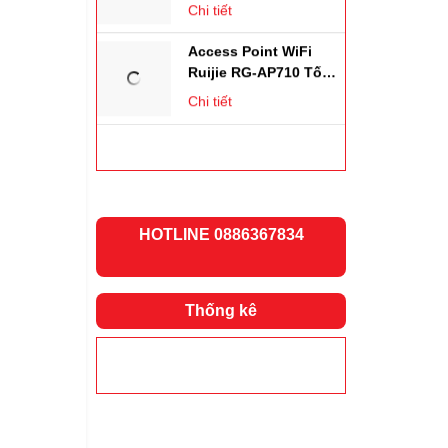
Access Point WiFi
Ruijie RG-AP710 Tốc
Độ 1167Mbps. Chịu
Chi tiết
Tải 256user
H
OTLINE 0886367834
Thống kê