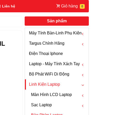
Giỏ hàng
Liên hệ
Sản phẩm
Máy Tính Bàn-Linh Phụ Kiện
IL
Targus Chính Hãng
Chuột Máy Tính
Điện Thoại Iphone
Fan PC
Chuột Mouse Targus
Laptop - Máy Tính Xách Tay
Cáp HDMI
Bàn Phím Targus
Bộ Phát WiFi Di Động
Hub USB - USB C
Bút Trình Chiếu Targus
Laptop Dell
Linh Kiện Laptop
Box HDD
Webcam Targus
Laptop HP
WIFI 5G
Bộ Chuyển Đổi Tín Hiệu
Ba Lô -Túi Xách - Vali Targus
Laptop Lenovo Thinkpad
WIFI 4G
Màn Hình LCD Laptop
Máy Tính Để Bàn PC
Túi Chống Sốc Targus
Laptop Razer
Anten 3G 4G
Sạc Laptop
Dell