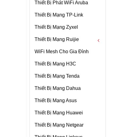
Thiết Bị Phát WiFi Aruba
Màn Hình Macbook
Kính Cường Lực Surface
Ubiquiti AmpliFi Mesh WiFi
MikroTik Cloud Core Router
Ssd Skhynix
Quạt Tản Nhiệt CPU Laptop
Sony
Thiết Bị Mạng TP-Link
Portable Docking Station
Pin Surface
Phụ Kiện Unifi
MikroTik Antenna
Quạt Tản Nhiệt CPU Laptop
Thiết Bị Mạng Zyxel
Ổ Cứng SSD Macbook
Chuột Surface
Ubiquiti AirFiber
Toshiba
Thiết Bị Mạng Ruijie
Ổ Cứng Surface
Ubiquiti Fiber & SFPs
WiFi Mesh Cho Gia Đình
Ubiquiti GPON
Wifi Ruijie
Thiết Bị Mạng H3C
Switch Unifi
Router Ruijie
Thiết Bị Mạng Tenda
Bộ Nguồn Unifi
Switch Ruijie
Thiết Bị Mạng Dahua
Router Ubiquiti Unifi
Thiết Bị Mạng Asus
Camera Unifi
Thiết Bị Mạng Huawei
Ubiquiti AirMAX
Thiết Bị Mạng Netgear
Ubiquiti Bundles