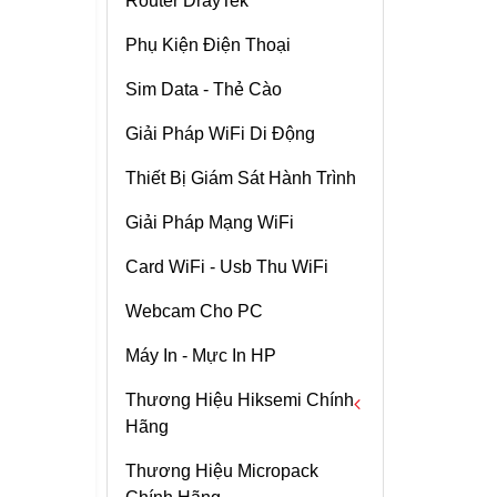
Router DrayTek
Access Point WiFi
Grandstream
Phụ Kiện Điện Thoại
GWN7605 Tốc Độ
Chi tiết
1167Mbps , Chịu Tải
Sim Data - Thẻ Cào
100user
Camera WiFi Ezviz
C3N – Có Màu Ban
Giải Pháp WiFi Di Động
Đêm – Full HD1080p
Chi tiết
Thiết Bị Giám Sát Hành Trình
Bộ Phát Wifi Huawei
Giải Pháp Mạng WiFi
WS5200
Chi tiết
Card WiFi - Usb Thu WiFi
ROUTER WIFI
Webcam Cho PC
MIKROTIK HAP AC2
Máy In - Mực In HP
Chi tiết
Thương Hiệu Hiksemi Chính
WiFi TP-Link Archer
Hãng
AC3150
Chi tiết
Thương Hiệu Micropack
Ổ Cứng SSD