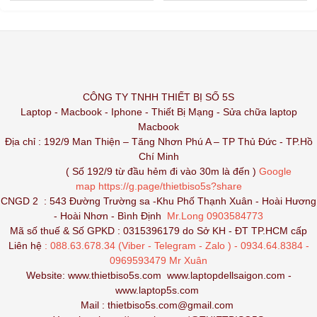
CÔNG TY TNHH THIẾT BỊ SỐ 5S
Laptop - Macbook - Iphone - Thiết Bị Mạng - Sửa chữa laptop
Macbook
Địa chỉ : 192/9 Man Thiện – Tăng Nhơn Phú A – TP Thủ Đức - TP.Hồ
Chí Minh
( Số 192/9 từ đầu hẻm đi vào 30m là đến )
Google
map
https://g.page/thietbiso5s?share
CNGD 2 : 543 Đường Trường sa -Khu Phố Thạnh Xuân - Hoài Hương
- Hoài Nhơn - Bình Định
Mr.Long 0903584773
Mã số thuế & Số GPKD : 0315396179 do Sở KH - ĐT TP.HCM cấp
Liên hệ
: 088.63.678.34 (Viber - Telegram - Zalo ) - 0934.64.8384 -
0969593479 Mr Xuân
Website:
www.thietbiso5s.com
www.laptopdellsaigon.com
-
www.laptop5s.com
Mail : thietbiso5s.com@gmail.com