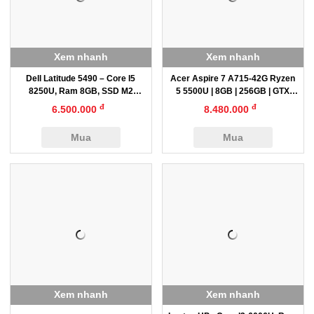
Xem nhanh
Xem nhanh
Dell Latitude 5490 – Core I5
Acer Aspire 7 A715-42G Ryzen
8250U, Ram 8GB, SSD M2
5 5500U | 8GB | 256GB | GTX
512GB, 14″
1650
đ
đ
6.500.000
8.480.000
Mua
Mua
Xem nhanh
Xem nhanh