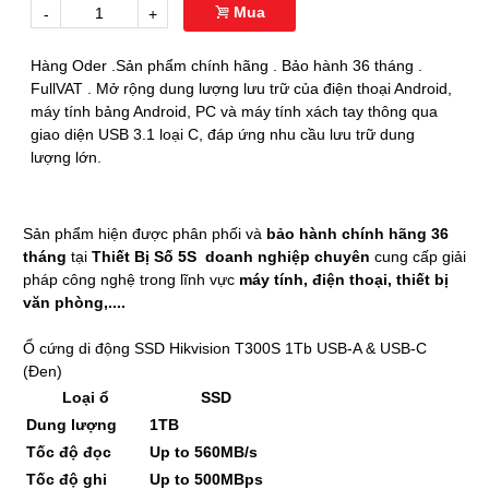
Mua
-
+
Hàng Oder .Sản phẩm chính hãng . Bảo hành 36 tháng .
FullVAT . Mở rộng dung lượng lưu trữ của điện thoại Android,
máy tính bảng Android, PC và máy tính xách tay thông qua
giao diện USB 3.1 loại C, đáp ứng nhu cầu lưu trữ dung
lượng lớn.
Sản phẩm hiện được phân phối và
bảo hành chính hãng 36
tháng
tại
Thiết Bị Số 5S
doanh nghiệp chuyên
cung cấp giải
pháp công nghệ trong lĩnh vực
máy tính, điện thoại, thiết bị
văn phòng,....
Ổ cứng di động SSD Hikvision T300S 1Tb USB-A & USB-C
(Đen)
Loại ổ
SSD
Dung lượng
1TB
Tốc độ đọc
Up to 560MB/s
Tốc độ ghi
Up to 500MBps