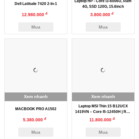
Laptop HP - Core I3-6006U, Ram
Dell Latitude 7420 2-In-1
4G, SSD 120G, 15.6inch
đ
đ
12.980.000
3.800.000
Mua
Mua
Xem nhanh
Xem nhanh
Laptop MSI Thin 15 B12UCX
MACBOOK PRO A1502
1419VN – Core I5-12450H | RTX
2050
đ
đ
5.380.000
11.800.000
Mua
Mua