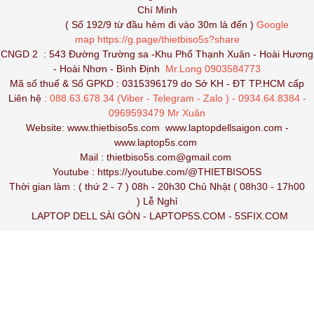
Chí Minh
( Số 192/9 từ đầu hẻm đi vào 30m là đến )
Google
map
https://g.page/thietbiso5s?share
CNGD 2 : 543 Đường Trường sa -Khu Phố Thạnh Xuân - Hoài Hương
- Hoài Nhơn - Bình Định
Mr.Long 0903584773
Mã số thuế & Số GPKD : 0315396179 do Sở KH - ĐT TP.HCM cấp
Liên hệ
: 088.63.678.34 (Viber - Telegram - Zalo ) - 0934.64.8384 -
0969593479 Mr Xuân
Website:
www.thietbiso5s.com
www.laptopdellsaigon.com
-
www.laptop5s.com
Mail : thietbiso5s.com@gmail.com
Youtube :
https://youtube.com/@THIETBISO5S
Thời gian làm : ( thứ 2 - 7 ) 08h - 20h30 Chủ Nhật ( 08h30 - 17h00
) Lễ Nghỉ
LAPTOP DELL SÀI GÒN
-
LAPTOP5S.COM
-
5SFIX.COM