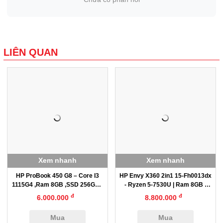
LIÊN QUAN
Xem nhanh
Xem nhanh
HP ProBook 450 G8 – Core I3
HP Envy X360 2in1 15-Fh0013dx
1115G4 ,Ram 8GB ,SSD 256GB ,
- Ryzen 5-7530U | Ram 8GB |
15.6” HD
SSD 256GB | 15.6inch FHD Cảm
đ
đ
6.000.000
8.800.000
Ứng
Mua
Mua