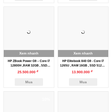
Xem nhanh
Xem nhanh
HP ZBook Power G9 – Core I7
HP Elitebook 840 G9 - Core I7
12800H ,RAM 32GB , SSD
1265U , RAM 16GB , SSD 512GB
512GB ,RTX A2000 8GB , 15.6”
, 14″ FHD
đ
đ
25.500.000
13.900.000
FHD
Mua
Mua
10%