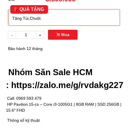
QUÀ TẶNG
Tặng Túi,Chuột.
Mua
-
+
Bảo hành 12 tháng
Nhóm Săn Sale HCM
:
https://zalo.me/g/rvdakg227
Call: 0969 593 479
HP Pavilion 15-cs – Core i3-1005G1 | 8GB RAM | SSD 256GB |
15.6″ FHD
Thông số kỹ thuật