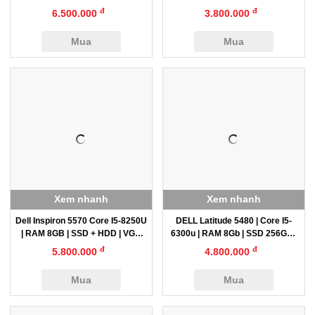
512GB, 14″
đ
đ
6.500.000
3.800.000
Mua
Mua
Xem nhanh
Xem nhanh
Dell Inspiron 5570 Core I5-8250U
DELL Latitude 5480 | Core I5-
| RAM 8GB | SSD + HDD | VGA
6300u | RAM 8Gb | SSD 256Gb |
Radeon R7 M460 | 15.6″ FHD
Màn 14″
đ
đ
5.800.000
4.800.000
Mua
Mua