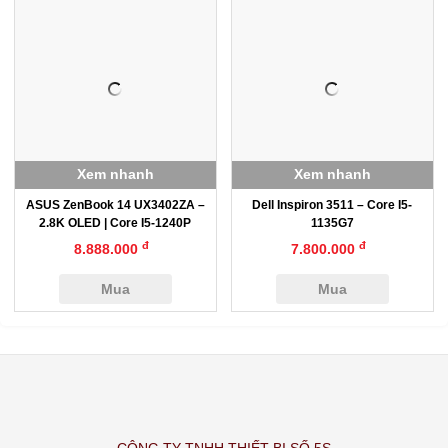
Xem nhanh
Xem nhanh
ASUS ZenBook 14 UX3402ZA –
Dell Inspiron 3511 – Core I5-
2.8K OLED | Core I5-1240P
1135G7
đ
đ
8.888.000
7.800.000
Mua
Mua