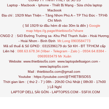
CÔNG TY TNHH THIẾT BỊ SỐ 5S
Laptop - Macbook - Iphone - Thiết Bị Mạng - Sửa chữa laptop
Macbook
Địa chỉ : 192/9 Man Thiện – Tăng Nhơn Phú A – TP Thủ Đức - TP.Hồ
Chí Minh
( Số 192/9 từ đầu hẻm đi vào 30m là đến )
Google
map
https://g.page/thietbiso5s?share
CNGD 2 : 543 Đường Trường sa -Khu Phố Thạnh Xuân - Hoài Hương
- Hoài Nhơn - Bình Định
Mr.Long 0903584773
Mã số thuế & Số GPKD : 0315396179 do Sở KH - ĐT TP.HCM cấp
Liên hệ
: 088.63.678.34 (Viber - Telegram - Zalo ) - 0934.64.8384 -
0969593479 Mr Xuân
Website:
www.thietbiso5s.com
www.laptopdellsaigon.com
-
www.laptop5s.com
Mail : thietbiso5s.com@gmail.com
Youtube :
https://youtube.com/@THIETBISO5S
Thời gian làm : ( thứ 2 - 7 ) 08h - 20h30 Chủ Nhật ( 08h30 - 17h00
) Lễ Nghỉ
LAPTOP DELL SÀI GÒN
-
LAPTOP5S.COM
-
5SFIX.COM