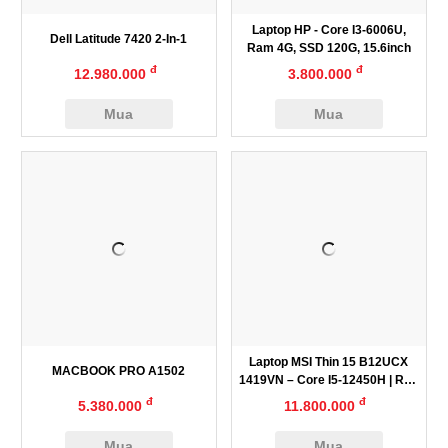
Laptop HP - Core I3-6006U,
Dell Latitude 7420 2-In-1
Ram 4G, SSD 120G, 15.6inch
đ
đ
12.980.000
3.800.000
Mua
Mua
Laptop MSI Thin 15 B12UCX
MACBOOK PRO A1502
1419VN – Core I5-12450H | RTX
2050
đ
đ
5.380.000
11.800.000
Mua
Mua