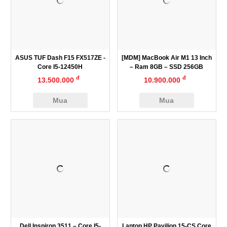
ASUS TUF Dash F15 FX517ZE -
[MDM] MacBook Air M1 13 Inch
Core I5-12450H
– Ram 8GB – SSD 256GB
đ
đ
13.500.000
10.900.000
Mua
Mua
Dell Inspiron 3511 – Core I5-
Laptop HP Pavilion 15-CS Core