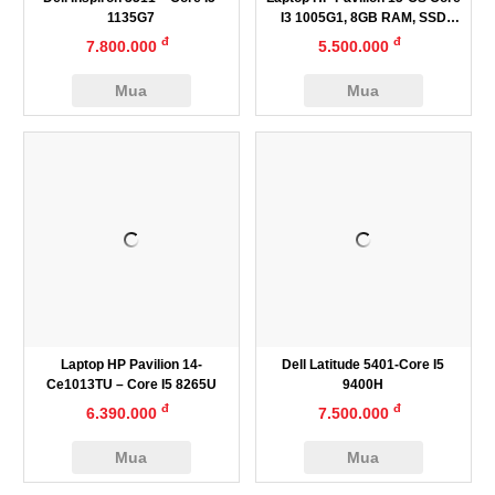
1135G7
I3 1005G1, 8GB RAM, SSD
256GB, 15.6inch FHD
đ
đ
7.800.000
5.500.000
Mua
Mua
Laptop HP Pavilion 14-
Dell Latitude 5401-Core I5
Ce1013TU – Core I5 8265U
9400H
đ
đ
6.390.000
7.500.000
Mua
Mua