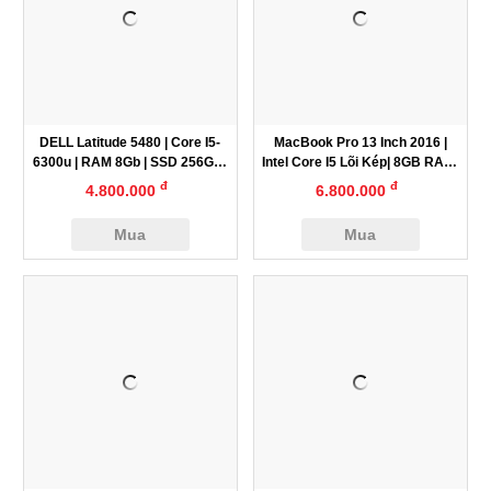
DELL Latitude 5480 | Core I5-
MacBook Pro 13 Inch 2016 |
6300u | RAM 8Gb | SSD 256Gb |
Intel Core I5 Lõi Kép| 8GB RAM|
Màn 14″
256GB SSD
đ
đ
4.800.000
6.800.000
Mua
Mua