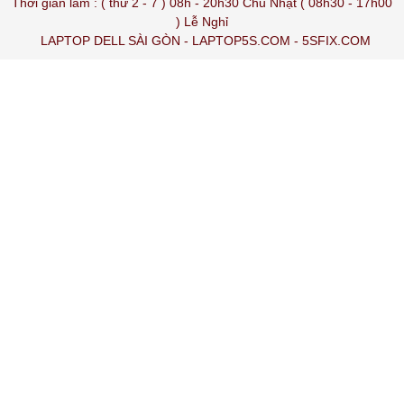
Thời gian làm : ( thứ 2 - 7 ) 08h - 20h30 Chủ Nhật ( 08h30 - 17h00
) Lễ Nghỉ
LAPTOP DELL SÀI GÒN
-
LAPTOP5S.COM
-
5SFIX.COM