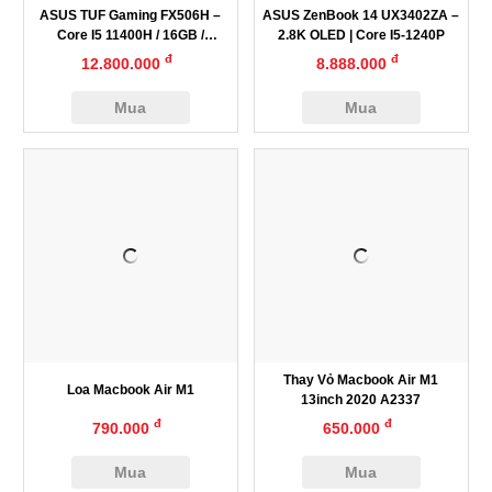
ASUS TUF Gaming FX506H –
ASUS ZenBook 14 UX3402ZA –
Core I5 11400H / 16GB /
2.8K OLED | Core I5-1240P
512GB/RTX 3050 / LED RGB
đ
đ
12.800.000
8.888.000
Mua
Mua
Thay Vỏ Macbook Air M1
Loa Macbook Air M1
13inch 2020 A2337
đ
đ
790.000
650.000
Mua
Mua