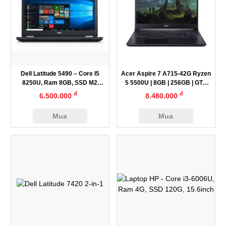
Dell Latitude 5490 – Core I5
Acer Aspire 7 A715-42G Ryzen
8250U, Ram 8GB, SSD M2
5 5500U | 8GB | 256GB | GTX
512GB, 14″
1650
đ
đ
6.500.000
8.480.000
Mua
Mua