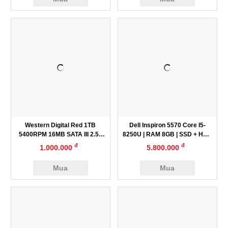
Western Digital Red 1TB
Dell Inspiron 5570 Core I5-
5400RPM 16MB SATA III 2.5''
8250U | RAM 8GB | SSD + HDD
WD10JFCX NASware 3.0
| VGA Radeon R7 M460 | 15.6″
đ
đ
1.000.000
5.800.000
FHD
Mua
Mua