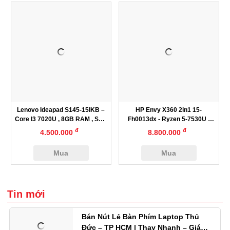
Lenovo Ideapad S145-15IKB –
HP Envy X360 2in1 15-
Core I3 7020U , 8GB RAM , SSD
Fh0013dx - Ryzen 5-7530U |
M.2 256GB , 15.6”
Ram 8GB | SSD 256GB |
đ
đ
4.500.000
8.800.000
15.6inch FHD Cảm Ứng
Mua
Mua
Tin mới
Bán Nút Lẻ Bàn Phím Laptop Thủ
Đức – TP HCM | Thay Nhanh – Giá