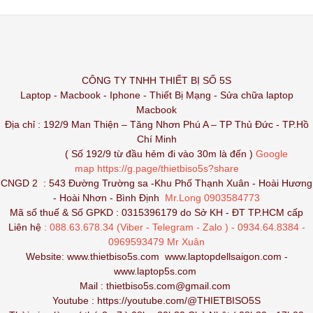
CÔNG TY TNHH THIẾT BỊ SỐ 5S
Laptop - Macbook - Iphone - Thiết Bị Mạng - Sửa chữa laptop
Macbook
Địa chỉ : 192/9 Man Thiện – Tăng Nhơn Phú A – TP Thủ Đức - TP.Hồ
Chí Minh
( Số 192/9 từ đầu hẻm đi vào 30m là đến )
Google
map
https://g.page/thietbiso5s?share
CNGD 2 : 543 Đường Trường sa -Khu Phố Thạnh Xuân - Hoài Hương
- Hoài Nhơn - Bình Định
Mr.Long 0903584773
Mã số thuế & Số GPKD : 0315396179 do Sở KH - ĐT TP.HCM cấp
Liên hệ
: 088.63.678.34 (Viber - Telegram - Zalo ) - 0934.64.8384 -
0969593479 Mr Xuân
Website:
www.thietbiso5s.com
www.laptopdellsaigon.com
-
www.laptop5s.com
Mail : thietbiso5s.com@gmail.com
Youtube :
https://youtube.com/@THIETBISO5S