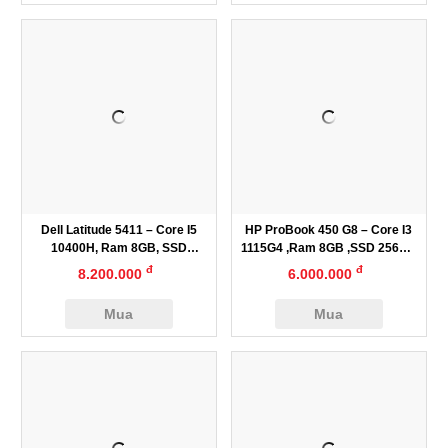
Dell Latitude 5411 – Core I5
HP ProBook 450 G8 – Core I3
10400H, Ram 8GB, SSD
1115G4 ,Ram 8GB ,SSD 256GB
256GB, 14″
, 15.6” HD
đ
đ
8.200.000
6.000.000
Mua
Mua